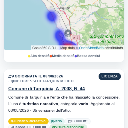
Coste360 S.R.L.
|
Map data ©
OpenStreetMap
contributors
Alta densità
Media densità
Bassa densità
AGGIORNATA IL 08/08/2026
LICENZA
NEI PRESSI DI TARQUINIA LIDO
Comune di Tarquinia, A. 2008, N. 44
Comune di Tarquinia è l'ente che ha rilasciato la concessione.
L'uso è
turistico ricreativo
, categoria
vario
. Aggiornata al
08/08/2026 · 35 versionei dell'atto.
Turistico Ricreativo
Vario
> 2.000 m²
Canone > € 3.000,00
Visura disponibile