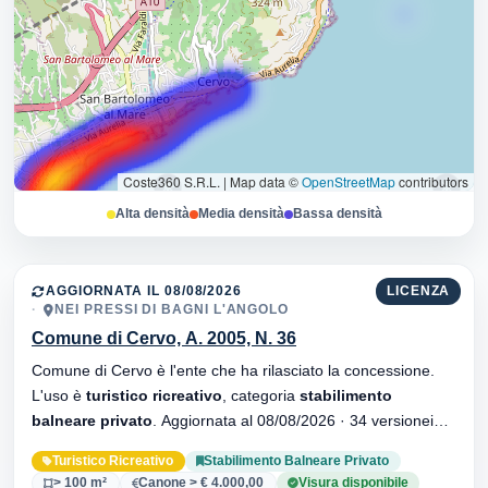
Coste360 S.R.L.
|
Map data ©
OpenStreetMap
contributors
Alta densità
Media densità
Bassa densità
AGGIORNATA IL 08/08/2026
LICENZA
NEI PRESSI DI BAGNI L'ANGOLO
Comune di Cervo, A. 2005, N. 36
Comune di Cervo è l'ente che ha rilasciato la concessione.
L'uso è
turistico ricreativo
, categoria
stabilimento
balneare privato
. Aggiornata al 08/08/2026 · 34 versionei
dell'atto.
Turistico Ricreativo
Stabilimento Balneare Privato
> 100 m²
Canone > € 4.000,00
Visura disponibile