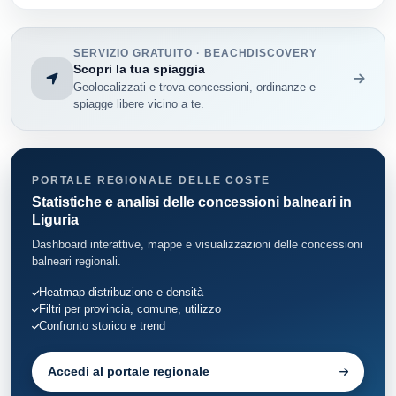
San Bartolomeo al Mare
33
SERVIZIO GRATUITO · BEACHDISCOVERY
San Lorenzo al Mare
8
Scopri la tua spiaggia
Geolocalizzati e trova concessioni, ordinanze e
Sanremo
84
spiagge libere vicino a te.
Santo Stefano al Mare
5
Taggia
34
PORTALE REGIONALE DELLE COSTE
Statistiche e analisi delle concessioni balneari in
Vallecrosia
Liguria
27
Dashboard interattive, mappe e visualizzazioni delle concessioni
Ventimiglia
23
balneari regionali.
Heatmap distribuzione e densità
Filtri per provincia, comune, utilizzo
Confronto storico e trend
Accedi al portale regionale