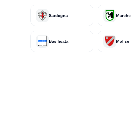
Sardegna
Marche
Basilicata
Molise