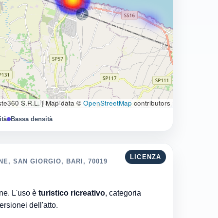
te360 S.R.L.
|
Map data ©
OpenStreetMap
contributors
ità
Bassa densità
LICENZA
E, SAN GIORGIO, BARI, 70019
Comune di Bari è l'ente che ha rilasciato la concessione. L'uso è
turistico ricreativo
, categoria
ta al 06/08/2026 · 34 versionei dell'atto.