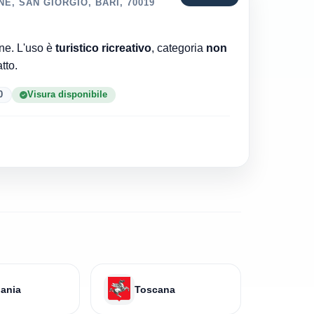
E, SAN GIORGIO, BARI, 70019
Comune di Bari è l'ente che ha rilasciato la concessione. L'uso è
turistico ricreativo
, categoria
non
ell'atto.
0
Visura disponibile
ania
Toscana