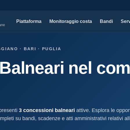
Piattaforma
Monitoraggio costa
Bandi
Serv
iane
SERVIZI PROFESSIONALI
MAPPE 
GIANO · BARI · PUGLIA
Tutti i servizi professionali
Concessi
Balneari nel com
ssioni e
Soluzioni per studi tecnici, legali e PA.
Atti, sogge
marittimo.
Modello D1
aniale
Concessi
Progettazione e compilazione domande di
concessione.
Stabilimenti
oncessione
Studi geologici costieri
Spiagge
Indagini, perizie e relazioni geologiche per il
Litorale ita
cessione
litorale.
 presenti
3 concessioni balneari
attive. Esplora le oppor
I nostri d
pleti su bandi, scadenze e atti amministrativi relativi all
lla
Open data c
a