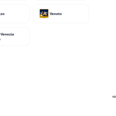
zzo
Veneto
i-Venezia
a