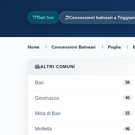
Dati live
Concessioni balneari a Triggia
Home
/
Concessioni Balneari
/
Puglia
/
B
ALTRI COMUNI
Bari
58
Giovinazzo
40
Mola di Bari
22
Molfetta
46