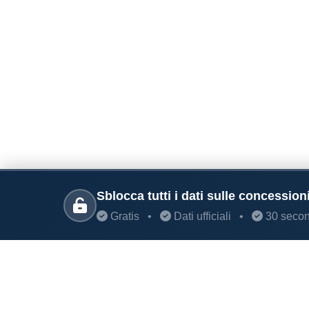
Sblocca tutti i dati sulle concessioni
Gratis
•
Dati ufficiali
•
30 secon