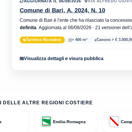
AGGIORNATA IL 06/08/2026
VIA ALFREDO GIOVIN
Comune di Bari, A. 2024, N. 10
definita
. Aggiornata al 06/08/2026 · 21 versionei d
Turistico Ricreativo
> 400 m²
Canone > € 3.000,0
Visualizza dettagli e visura pubblica
 DELLE ALTRE REGIONI COSTIERE
a
Emilia-Romagna
Camp