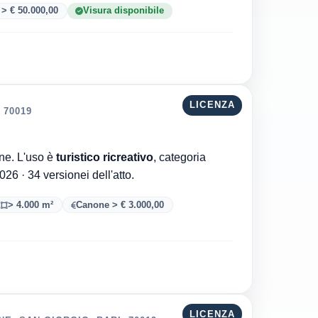
> € 50.000,00
Visura disponibile
LICENZA
 70019
Comune di Bari è l'ente che ha rilasciato la concessione. L'uso è
turistico ricreativo
, categoria
. Aggiornata al 06/08/2026 · 34 versionei dell'atto.
> 4.000 m²
Canone > € 3.000,00
LICENZA