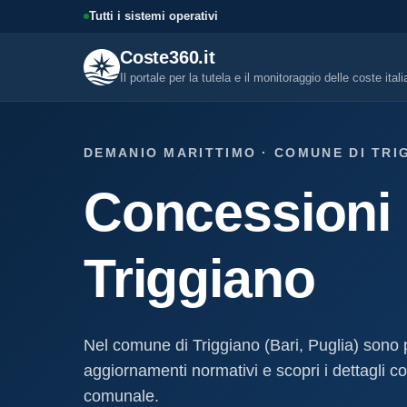
Tutti i sistemi operativi
Coste360.it
Il portale per la tutela e il monitoraggio delle coste ital
SERVIZI DIGITALI
DEMANIO MARITTIMO · COMUNE DI TRIG
Tutti i servizi digitali
Concessioni 
Visure, fascicoli, verifica conce
altro.
Visura concessione dem
Triggiano
marittima
Un documento sintetico della c
demaniale marittima
Fascicolo evolutivo con
Nel comune di Triggiano (Bari, Puglia) sono
demaniale marittima
aggiornamenti normativi e scopri i dettagli com
Storico completo ed evolutivo de
concessione demaniale marittim
comunale.