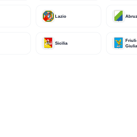
Lazio
Abru
Friul
Sicilia
Giuli