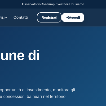
Osservatorio
Roadmap
Investitori
Chi siamo
izi
Contatti
Registrati
Accedi
E DATI
oni demaniali
une di
tti e canoni del demanio
oni balneari
, chioschi e spiagge attrezzate.
liano: dati tecnici e meteo.
 opportunità di investimento, monitora gli
ati
e concessioni balneari nel territorio
ostieri aggiornati mensilmente.