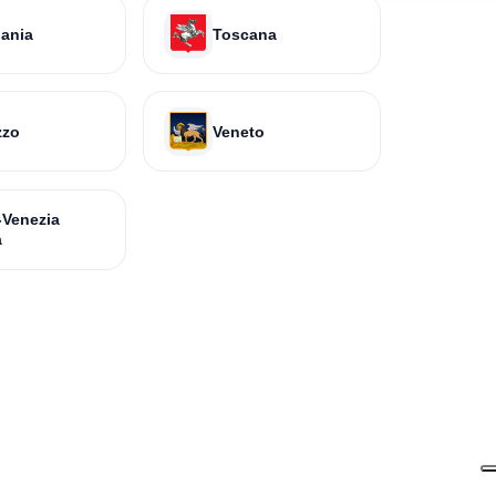
ania
Toscana
zzo
Veneto
i-Venezia
a