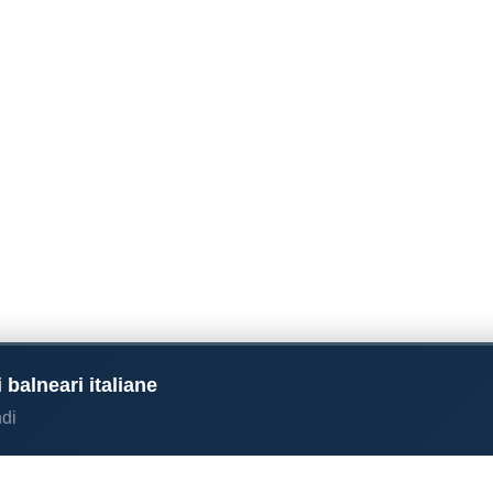
 balneari italiane
di