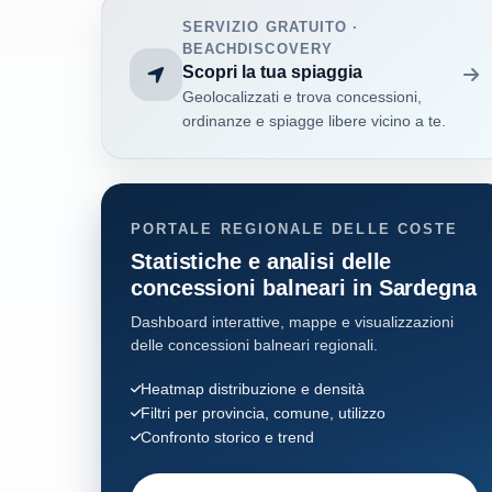
SERVIZIO GRATUITO ·
Golfo Aranci
89
BEACHDISCOVERY
Scopri la tua spiaggia
Geolocalizzati e trova concessioni,
Loiri Porto San Paolo
33
ordinanze e spiagge libere vicino a te.
Stintino
35
Budoni
22
PORTALE REGIONALE DELLE COSTE
Statistiche e analisi delle
San Teodoro
28
concessioni balneari in Sardegna
Dashboard interattive, mappe e visualizzazioni
delle concessioni balneari regionali.
Heatmap distribuzione e densità
Filtri per provincia, comune, utilizzo
Confronto storico e trend