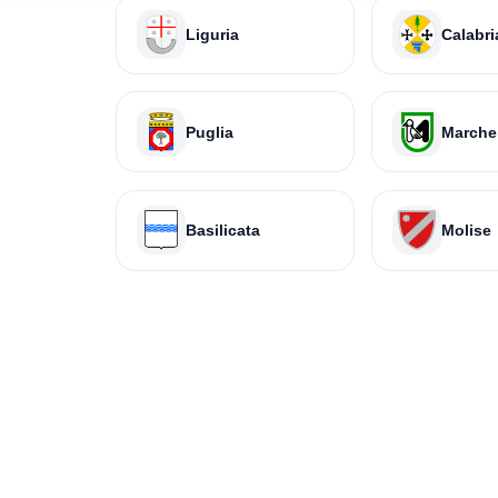
Liguria
Calabri
Puglia
Marche
Basilicata
Molise