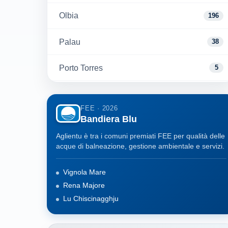
Olbia
196
Palau
38
Porto Torres
5
Santa Teresa Gallura
51
FEE · 2026
Bandiera Blu
Sassari
209
Aglientu è tra i comuni premiati FEE per qualità delle
Sorso
22
acque di balneazione, gestione ambientale e servizi.
Trinita' D'Agultu E Vignola
27
Vignola Mare
Rena Majore
Valledoria
15
Lu Chiscinagghju
Badesi
13