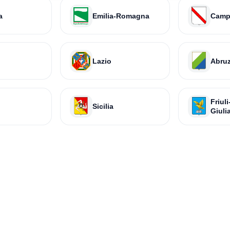
a
Emilia-Romagna
Camp
Lazio
Abru
Friul
Sicilia
Giuli