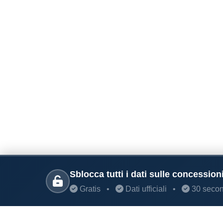
Sblocca tutti i dati sulle concessioni
Gratis
•
Dati ufficiali
•
30 secon