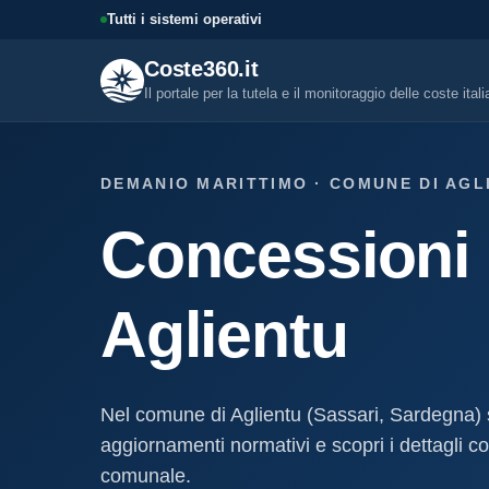
Tutti i sistemi operativi
Coste360.it
Il portale per la tutela e il monitoraggio delle coste ital
SERVIZI DIGITALI
DEMANIO MARITTIMO · COMUNE DI AGL
Tutti i servizi digitali
Concessioni 
Visure, fascicoli, verifica conce
altro.
Visura concessione dem
Aglientu
marittima
Un documento sintetico della c
demaniale marittima
Fascicolo evolutivo con
Nel comune di Aglientu (Sassari, Sardegna)
demaniale marittima
aggiornamenti normativi e scopri i dettagli com
Storico completo ed evolutivo de
concessione demaniale marittim
comunale.