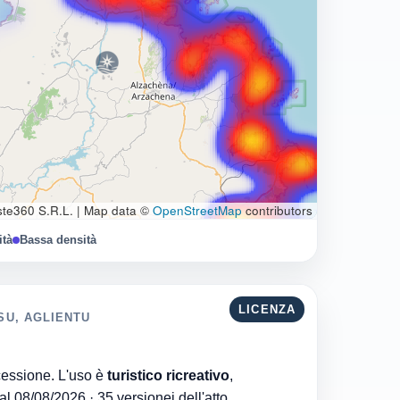
te360 S.R.L.
|
Map data ©
OpenStreetMap
contributors
ità
Bassa densità
LICENZA
SU, AGLIENTU
Regione di Sardegna è l'ente che ha rilasciato la concessione. L'uso è
turistico ricreativo
,
. Aggiornata al 08/08/2026 · 35 versionei dell'atto.