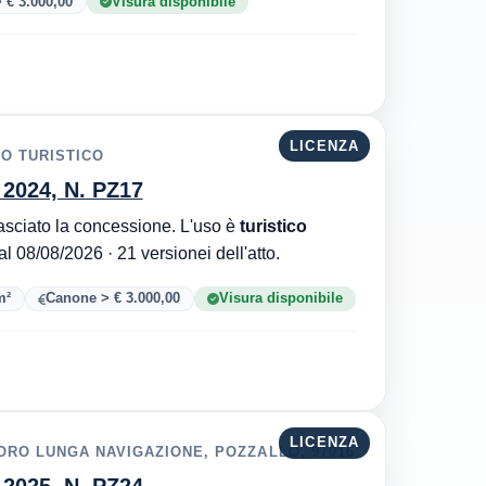
 € 3.000,00
Visura disponibile
LICENZA
TO TURISTICO
. 2024, N. PZ17
Autorità Portuale di Sicilia Orientale è l'ente che ha rilasciato la concessione. L'uso è
turistico
. Aggiornata al 08/08/2026 · 21 versionei dell'atto.
m²
Canone > € 3.000,00
Visura disponibile
LICENZA
ORO LUNGA NAVIGAZIONE, POZZALLO, 97016