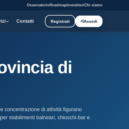
Osservatorio
Roadmap
Investitori
Chi siamo
izi
Contatti
Registrati
Accedi
E DATI
oni demaniali
ovincia di
tti e canoni del demanio
oni balneari
, chioschi e spiagge attrezzate.
liano: dati tecnici e meteo.
e concentrazione di attività figurano
ati
per stabilimenti balneari, chioschi-bar e
ostieri aggiornati mensilmente.