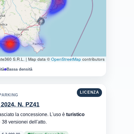
te360 S.R.L.
|
Map data ©
OpenStreetMap
contributors
ità
Bassa densità
LICENZA
 PARKING
. 2024, N. PZ41
Autorità Portuale di Sicilia Orientale è l'ente che ha rilasciato la concessione. L'uso è
turistico
. Aggiornata al 08/08/2026 · 38 versionei dell'atto.