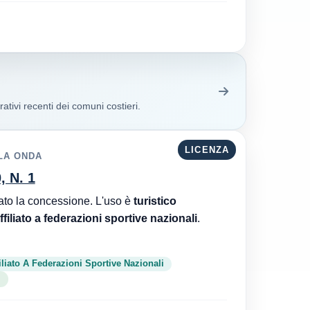
ativi recenti dei comuni costieri.
LICENZA
 LA ONDA
, N. 1
Capitaneria di Porto di Pozzallo è l'ente che ha rilasciato la concessione. L'uso è
turistico
filiato a federazioni sportive nazionali
.
iliato A Federazioni Sportive Nazionali
e