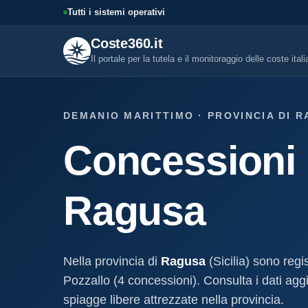
Tutti i sistemi operativi
Coste360.it
Il portale per la tutela e il monitoraggio delle coste ital
SERVIZI DIGITALI
DEMANIO MARITTIMO · PROVINCIA DI RA
Tutti i servizi digitali
Concessioni B
Visure, fascicoli, verifica conce
altro.
Visura concessione dem
Ragusa
marittima
Un documento sintetico della c
demaniale marittima
Fascicolo evolutivo con
Nella provincia di
Ragusa
(Sicilia) sono regi
demaniale marittima
Pozzallo (4 concessioni). Consulta i dati agg
Storico completo ed evolutivo de
concessione demaniale marittim
spiagge libere attrezzate nella provincia.