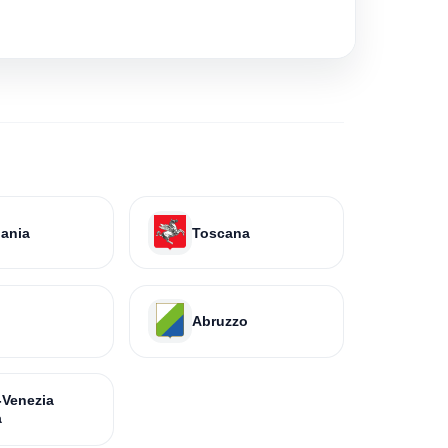
ania
Toscana
Abruzzo
i-Venezia
a