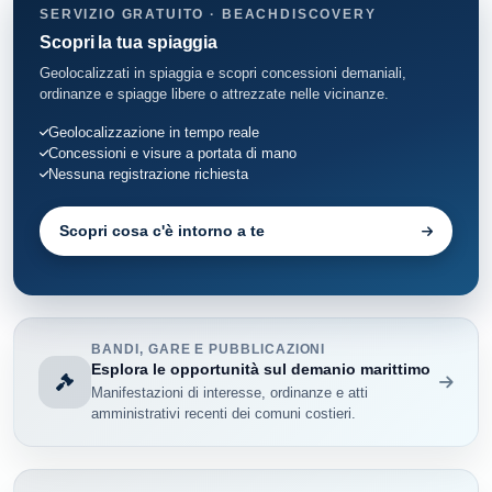
SERVIZIO GRATUITO · BEACHDISCOVERY
Scopri la tua spiaggia
Geolocalizzati in spiaggia e scopri concessioni demaniali,
ordinanze e spiagge libere o attrezzate nelle vicinanze.
Geolocalizzazione in tempo reale
Concessioni e visure a portata di mano
Nessuna registrazione richiesta
Scopri cosa c'è intorno a te
BANDI, GARE E PUBBLICAZIONI
Esplora le opportunità sul demanio marittimo
Manifestazioni di interesse, ordinanze e atti
amministrativi recenti dei comuni costieri.