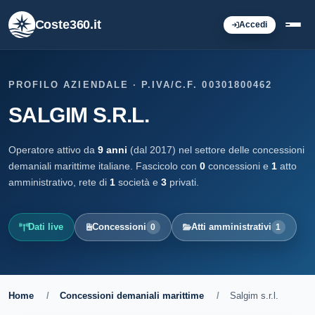
Coste360.it
Accedi
PROFILO AZIENDALE · P.IVA/C.F. 00301800462
SALGIM S.R.L.
Operatore attivo da
9 anni
(dal 2017) nel settore delle concessioni
demaniali marittime italiane. Fascicolo con
0
concessioni e
1
atto
amministrativo, rete di
1
società e
3
privati.
Dati live
Concessioni
Atti amministrativi
0
1
Home
/
Concessioni demaniali marittime
/
Salgim s.r.l.