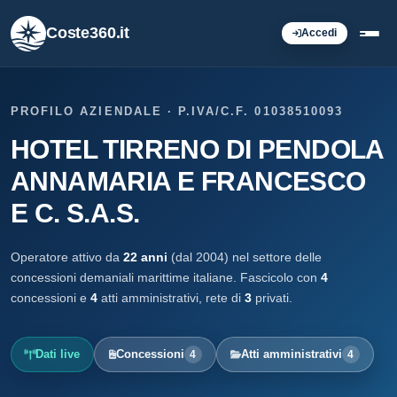
Coste360.it
Accedi
PROFILO AZIENDALE · P.IVA/C.F. 01038510093
HOTEL TIRRENO DI PENDOLA
ANNAMARIA E FRANCESCO
E C. S.A.S.
Operatore attivo da
22 anni
(dal 2004) nel settore delle
concessioni demaniali marittime italiane. Fascicolo con
4
concessioni e
4
atti amministrativi, rete di
3
privati.
Dati live
Concessioni
Atti amministrativi
4
4