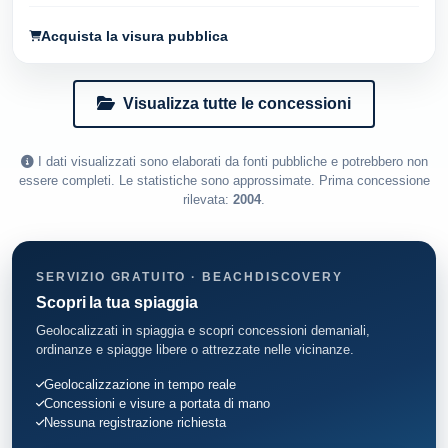
Acquista la visura pubblica
Visualizza tutte le concessioni
I dati visualizzati sono elaborati da fonti pubbliche e potrebbero non
essere completi. Le statistiche sono approssimate. Prima concessione
rilevata:
2004
.
SERVIZIO GRATUITO · BEACHDISCOVERY
Scopri la tua spiaggia
Geolocalizzati in spiaggia e scopri concessioni demaniali,
ordinanze e spiagge libere o attrezzate nelle vicinanze.
Geolocalizzazione in tempo reale
Concessioni e visure a portata di mano
Nessuna registrazione richiesta