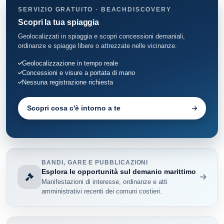
SERVIZIO GRATUITO · BEACHDISCOVERY
Scopri la tua spiaggia
Geolocalizzati in spiaggia e scopri concessioni demaniali,
ordinanze e spiagge libere o attrezzate nelle vicinanze.
Geolocalizzazione in tempo reale
Concessioni e visure a portata di mano
Nessuna registrazione richiesta
Scopri cosa c'è intorno a te
BANDI, GARE E PUBBLICAZIONI
Esplora le opportunità sul demanio marittimo
Manifestazioni di interesse, ordinanze e atti
amministrativi recenti dei comuni costieri.