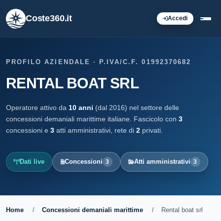
Coste360.it
Accedi
PROFILO AZIENDALE · P.IVA/C.F. 01992370682
RENTAL BOAT SRL
Operatore attivo da
10 anni
(dal 2016) nel settore delle
concessioni demaniali marittime italiane. Fascicolo con
3
concessioni e
3
atti amministrativi, rete di
2
privati.
Dati live
Concessioni
Atti amministrativi
3
3
Home
/
Concessioni demaniali marittime
/
Rental boat srl