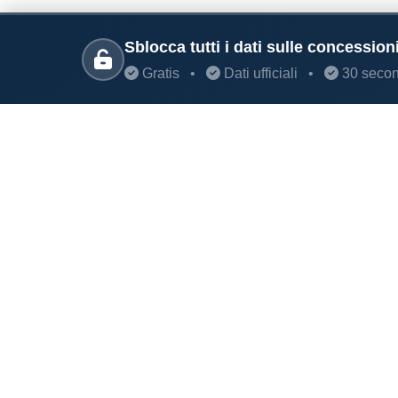
Sblocca tutti i dati sulle concession
Gratis
•
Dati ufficiali
•
30 secon
PARLANO DI NOI
Coste360.it
Il portale per la tutela e il monitoraggio dell
SERVIZI DIGITALI