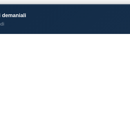
i demaniali
di
e coste italiane
I NOSTRI DATI
O