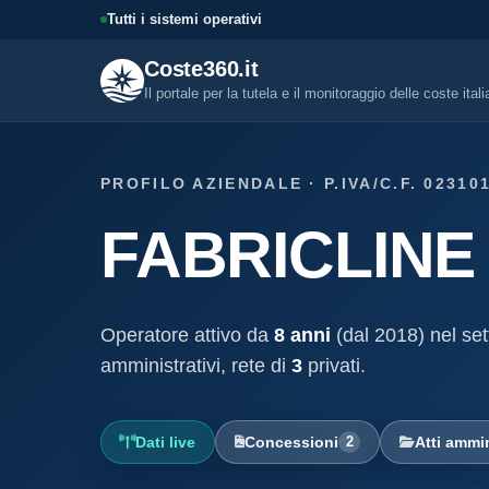
Tutti i sistemi operativi
Coste360.it
Il portale per la tutela e il monitoraggio delle coste ital
SERVIZI DIGITALI
PROFILO AZIENDALE · P.IVA/C.F. 02310
Tutti i servizi digitali
FABRICLINE
Visure, fascicoli, verifica conce
altro.
Visura concessione dem
marittima
Operatore attivo da
8 anni
(dal 2018) nel set
Un documento sintetico della c
demaniale marittima
amministrativi, rete di
3
privati.
Fascicolo evolutivo con
demaniale marittima
Dati live
Concessioni
2
Atti ammin
Storico completo ed evolutivo de
concessione demaniale marittim