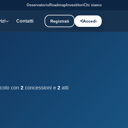
Osservatorio
Roadmap
Investitori
Chi siamo
izi
Contatti
Registrati
Accedi
E DATI
oni demaniali
tti e canoni del demanio
oni balneari
, chioschi e spiagge attrezzate.
cicolo con
2
concessioni e
2
atti
liano: dati tecnici e meteo.
ati
ostieri aggiornati mensilmente.