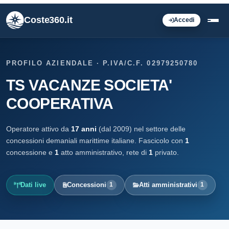
Coste360.it
Accedi
PROFILO AZIENDALE · P.IVA/C.F. 02979250780
TS VACANZE SOCIETA'
COOPERATIVA
Operatore attivo da
17 anni
(dal 2009) nel settore delle
concessioni demaniali marittime italiane. Fascicolo con
1
concessione e
1
atto amministrativo, rete di
1
privato.
Dati live
Concessioni
Atti amministrativi
1
1