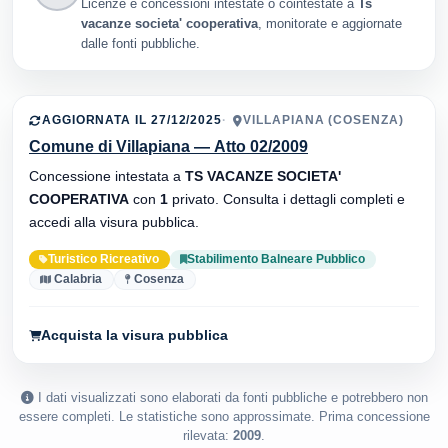
Licenze e concessioni intestate o cointestate a
Ts
vacanze societa' cooperativa
, monitorate e aggiornate
dalle fonti pubbliche.
AGGIORNATA IL 27/12/2025
VILLAPIANA (COSENZA)
Comune di Villapiana — Atto 02/2009
Concessione intestata a
TS VACANZE SOCIETA'
COOPERATIVA
con
1
privato. Consulta i dettagli completi e
accedi alla visura pubblica.
Turistico Ricreativo
Stabilimento Balneare Pubblico
Calabria
Cosenza
Acquista la visura pubblica
I dati visualizzati sono elaborati da fonti pubbliche e potrebbero non
essere completi. Le statistiche sono approssimate. Prima concessione
rilevata:
2009
.