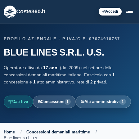
Coste360.it
Accedi
PROFILO AZIENDALE · P.IVA/C.F. 03074910757
BLUE LINES S.R.L. U.S.
Operatore attivo da
17 anni
(dal 2009) nel settore delle
concessioni demaniali marittime italiane. Fascicolo con
1
concessione e
1
atto amministrativo, rete di
2
privati.
Dati live
Concessioni
Atti amministrativi
1
1
Home
/
Concessioni demaniali marittime
/
Blue lines s.r.l. u.s.