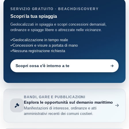
SERVIZIO GRATUITO · BEACHDISCOVERY
Scopri la tua spiaggia
Geolocalizzati in spiaggia e scopri concessioni demaniali,
ordinanze e spiagge libere o attrezzate nelle vicinanze.
Geolocalizzazione in tempo reale
Concessioni e visure a portata di mano
Nessuna registrazione richiesta
Scopri cosa c'è intorno a te
BANDI, GARE E PUBBLICAZIONI
Esplora le opportunità sul demanio marittimo
Manifestazioni di interesse, ordinanze e atti
amministrativi recenti dei comuni costieri.