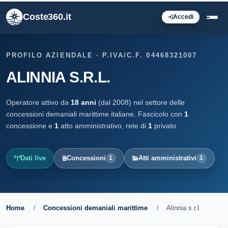
Coste360.it
Accedi
PROFILO AZIENDALE · P.IVA/C.F. 04468321007
ALINNIA S.R.L.
Operatore attivo da
18 anni
(dal 2008) nel settore delle
concessioni demaniali marittime italiane. Fascicolo con
1
concessione e
1
atto amministrativo, rete di
1
privato.
Dati live
Concessioni
Atti amministrativi
1
1
Home
/
Concessioni demaniali marittime
/
Alinnia s.r.l.