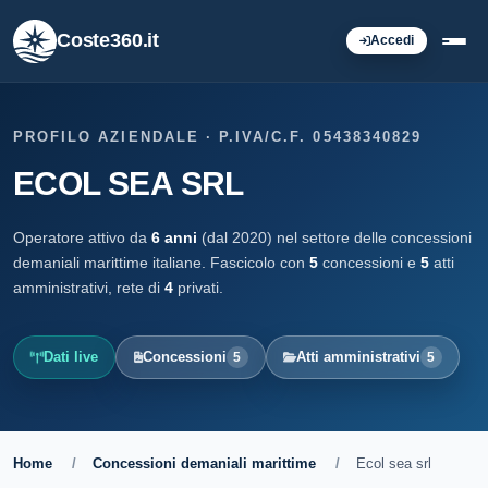
Coste360.it
Accedi
PROFILO AZIENDALE · P.IVA/C.F. 05438340829
ECOL SEA SRL
Operatore attivo da
6 anni
(dal 2020) nel settore delle concessioni
demaniali marittime italiane. Fascicolo con
5
concessioni e
5
atti
amministrativi, rete di
4
privati.
Dati live
Concessioni
Atti amministrativi
5
5
Home
/
Concessioni demaniali marittime
/
Ecol sea srl