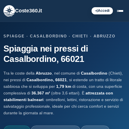
Coste360.it
Accedi
SPIAGGE · CASALBORDINO · CHIETI · ABRUZZO
Spiaggia nei pressi di
Casalbordino, 66021
Tra le coste della
Abruzzo
, nel comune di
Casalbordino
(Chieti),
nei pressi di
Casalbordino, 66021
, si estende un tratto di litorale
sabbiosa che si sviluppa per
1,79 km
di costa, con una superficie
complessiva di
36.367 m²
(oltre 3,6 ettari). È
attrezzata con
stabilimenti balneari
: ombrelloni, lettini, ristorazione e servizio di
salvataggio professionale, ideale per chi cerca comfort e servizi
durante la giornata al mare.