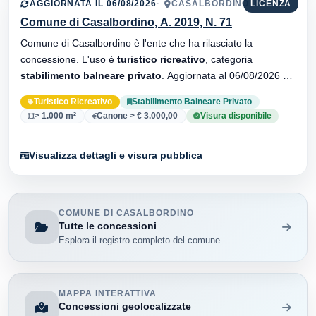
AGGIORNATA IL 06/08/2026
CASALBORDINO, 66021
LICENZA
Comune di Casalbordino, A. 2019, N. 71
Comune di Casalbordino è l'ente che ha rilasciato la
concessione. L'uso è
turistico ricreativo
, categoria
stabilimento balneare privato
. Aggiornata al 06/08/2026 ·
33 versionei dell'atto.
Turistico Ricreativo
Stabilimento Balneare Privato
> 1.000 m²
Canone > € 3.000,00
Visura disponibile
Visualizza dettagli e visura pubblica
COMUNE DI CASALBORDINO
Tutte le concessioni
Esplora il registro completo del comune.
MAPPA INTERATTIVA
Concessioni geolocalizzate