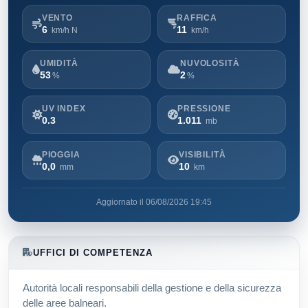
VENTO
RAFFICA
6
11
km/h N
km/h
UMIDITÀ
NUVOLOSITÀ
53
2
%
%
UV INDEX
PRESSIONE
0.3
1.011
mb
PIOGGIA
VISIBILITÀ
0,0
10
mm
km
Aggiornato il 06/08/2026 19:45
UFFICI DI COMPETENZA
Autorità locali responsabili della gestione e della sicurezza
delle aree balneari.