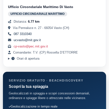
Ufficio Circondariale Marittimo Di Vasto
UFFICIO CIRCONDARIALE MARITTIMO
Distanza:
6.77 km
Via Pennaluce n. 27 - 66054 Vasto (CH)
087 3310340
ucvasto@mit.gov.it
cp-vasto@pec.mit.gov.it
Comandante: T.V. (CP) Rossella D’ETTORRE
Orari di apertura
SERVIZIO GRATUITO · BEACHDISCOVERY
Scopri la tua spiaggia
Geolocalizzati in spiaggia e scopri concessioni demaniali,
ordinanze e spiagge libere o attrezzate nelle vicinanze.
Geolocalizzazione in tempo reale