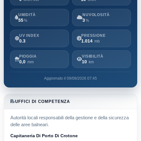
UMIDITÀ
NUVOLOSITÀ
55
3
%
%
UV INDEX
PRESSIONE
0.3
1.014
mb
PIOGGIA
VISIBILITÀ
0,0
10
mm
km
Aggiornato il 09/08/2026 07:45
UFFICI DI COMPETENZA
Autorità locali responsabili della gestione e della sicurezza
delle aree balneari.
Capitaneria Di Porto Di Crotone