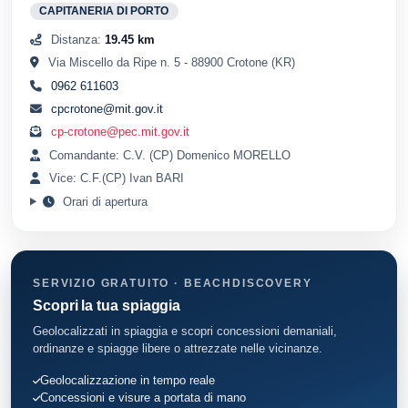
CAPITANERIA DI PORTO
Distanza:
19.45 km
Via Miscello da Ripe n. 5 - 88900 Crotone (KR)
0962 611603
cpcrotone@mit.gov.it
cp-crotone@pec.mit.gov.it
Comandante: C.V. (CP) Domenico MORELLO
Vice: C.F.(CP) Ivan BARI
Orari di apertura
SERVIZIO GRATUITO · BEACHDISCOVERY
Scopri la tua spiaggia
Geolocalizzati in spiaggia e scopri concessioni demaniali,
ordinanze e spiagge libere o attrezzate nelle vicinanze.
Geolocalizzazione in tempo reale
Concessioni e visure a portata di mano