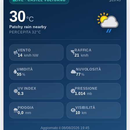
LIVE · CASTEL VOLTURNO
19:45
30
°C
Patchy rain nearby
PERCEPITA 32°C
VENTO
RAFFICA
14
21
km/h NW
km/h
UMIDITÀ
NUVOLOSITÀ
55
77
%
%
UV INDEX
PRESSIONE
0.3
1.014
mb
PIOGGIA
VISIBILITÀ
0,0
10
mm
km
Aggiornato il 08/08/2026 19:45