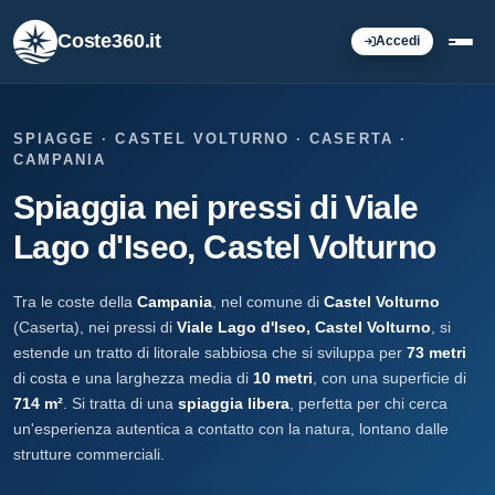
Coste360.it
Accedi
SPIAGGE · CASTEL VOLTURNO · CASERTA ·
CAMPANIA
Spiaggia nei pressi di Viale
Lago d'Iseo, Castel Volturno
Tra le coste della
Campania
, nel comune di
Castel Volturno
(Caserta), nei pressi di
Viale Lago d'Iseo, Castel Volturno
, si
estende un tratto di litorale sabbiosa che si sviluppa per
73 metri
di costa e una larghezza media di
10 metri
, con una superficie di
714 m²
. Si tratta di una
spiaggia libera
, perfetta per chi cerca
un'esperienza autentica a contatto con la natura, lontano dalle
strutture commerciali.