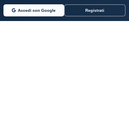
Accedi con Google
Registrati
PARLANO DI NOI
Coste360.it
SERVIZI DIGITALI
Per privati cittadini
Per professionisti e imprenditori
Per pubbliche amministrazioni