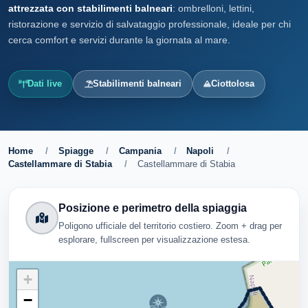
attrezzata con stabilimenti balneari
: ombrelloni, lettini,
ristorazione e servizio di salvataggio professionale, ideale per chi
cerca comfort e servizi durante la giornata al mare.
Dati live
Stabilimenti balneari
Ciottolosa
Home
/
Spiagge
/
Campania
/
Napoli
/
Castellammare di Stabia
/
Castellammare di Stabia
Posizione e perimetro della spiaggia
Poligono ufficiale del territorio costiero. Zoom + drag per
esplorare, fullscreen per visualizzazione estesa.
+
−