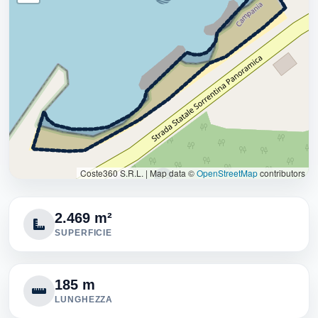
Coste360 S.R.L.
|
Map data ©
OpenStreetMap
contributors
2.469 m²
SUPERFICIE
185 m
LUNGHEZZA