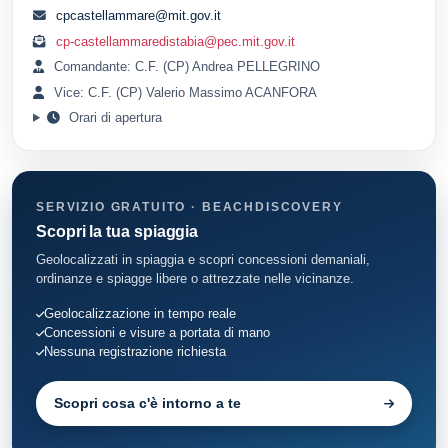
cpcastellammare@mit.gov.it
cp-castellammaredistabia@pec.mit.gov.it
Comandante: C.F. (CP) Andrea PELLEGRINO
Vice: C.F. (CP) Valerio Massimo ACANFORA
Orari di apertura
SERVIZIO GRATUITO · BEACHDISCOVERY
Scopri la tua spiaggia
Geolocalizzati in spiaggia e scopri concessioni demaniali,
ordinanze e spiagge libere o attrezzate nelle vicinanze.
Geolocalizzazione in tempo reale
Concessioni e visure a portata di mano
Nessuna registrazione richiesta
Scopri cosa c'è intorno a te