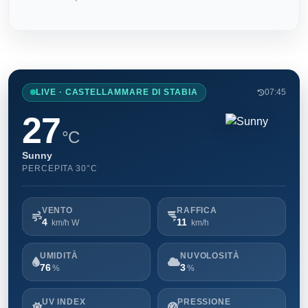
LIVE · CASTELLAMMARE DI STABIA
07:45
27
°C
Sunny
PERCEPITA 30°C
VENTO
RAFFICA
4
11
km/h W
km/h
UMIDITÀ
NUVOLOSITÀ
76
3
%
%
UV INDEX
PRESSIONE