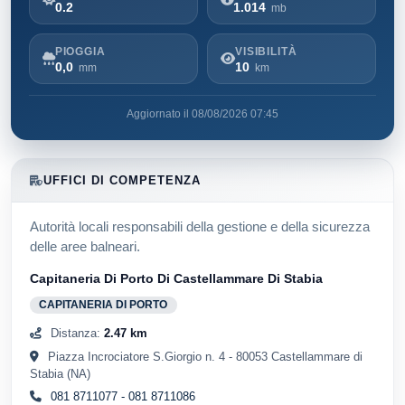
0.2
1.014
mb
PIOGGIA
VISIBILITÀ
0,0
10
mm
km
Aggiornato il 08/08/2026 07:45
UFFICI DI COMPETENZA
Autorità locali responsabili della gestione e della sicurezza
delle aree balneari.
Capitaneria Di Porto Di Castellammare Di Stabia
CAPITANERIA DI PORTO
Distanza:
2.47 km
Piazza Incrociatore S.Giorgio n. 4 - 80053 Castellammare di
Stabia (NA)
081 8711077 - 081 8711086