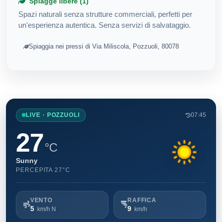
Spiagge libere (1)
Spazi naturali senza strutture commerciali, perfetti per
un'esperienza autentica. Senza servizi di salvataggio.
Spiaggia nei pressi di Via Miliscola, Pozzuoli, 80078
LIVE · POZZUOLI
07:45
27
°C
Sunny
PERCEPITA 27°C
VENTO
RAFFICA
5
9
km/h N
km/h