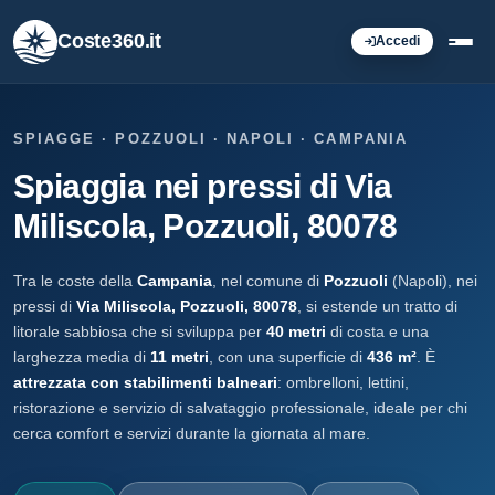
Coste360.it
Accedi
SPIAGGE · POZZUOLI · NAPOLI · CAMPANIA
Spiaggia nei pressi di Via
Miliscola, Pozzuoli, 80078
Tra le coste della
Campania
, nel comune di
Pozzuoli
(Napoli), nei
pressi di
Via Miliscola, Pozzuoli, 80078
, si estende un tratto di
litorale sabbiosa che si sviluppa per
40 metri
di costa e una
larghezza media di
11 metri
, con una superficie di
436 m²
. È
attrezzata con stabilimenti balneari
: ombrelloni, lettini,
ristorazione e servizio di salvataggio professionale, ideale per chi
cerca comfort e servizi durante la giornata al mare.