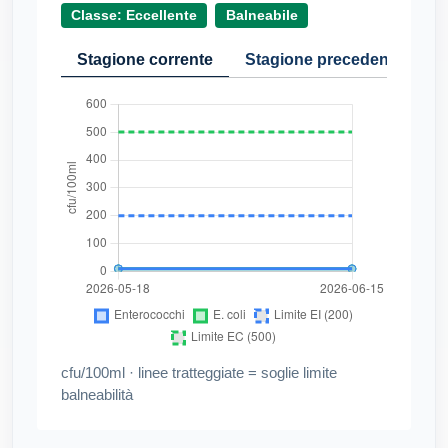
Classe: Eccellente
Balneabile
Stagione corrente
Stagione precedente
Cr
cfu/100ml · linee tratteggiate = soglie limite
balneabilità