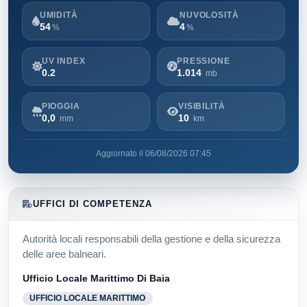
UMIDITÀ
NUVOLOSITÀ
54
4
%
%
UV INDEX
PRESSIONE
0.2
1.014
mb
PIOGGIA
VISIBILITÀ
0,0
10
mm
km
Aggiornato il 06/08/2026 07:45
UFFICI DI COMPETENZA
Autorità locali responsabili della gestione e della sicurezza
delle aree balneari.
Ufficio Locale Marittimo Di Baia
UFFICIO LOCALE MARITTIMO