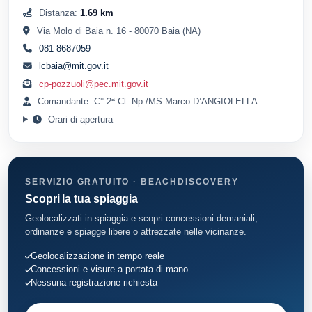
Distanza:
1.69 km
Via Molo di Baia n. 16 - 80070 Baia (NA)
081 8687059
lcbaia@mit.gov.it
cp-pozzuoli@pec.mit.gov.it
Comandante: C° 2ª Cl. Np./MS Marco D’ANGIOLELLA
Orari di apertura
SERVIZIO GRATUITO · BEACHDISCOVERY
Scopri la tua spiaggia
Geolocalizzati in spiaggia e scopri concessioni demaniali,
ordinanze e spiagge libere o attrezzate nelle vicinanze.
Geolocalizzazione in tempo reale
Concessioni e visure a portata di mano
Nessuna registrazione richiesta