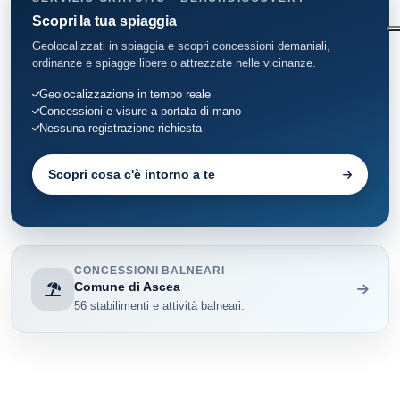
Scopri la tua spiaggia
Geolocalizzati in spiaggia e scopri concessioni demaniali,
ordinanze e spiagge libere o attrezzate nelle vicinanze.
Geolocalizzazione in tempo reale
Concessioni e visure a portata di mano
Nessuna registrazione richiesta
Scopri cosa c'è intorno a te
CONCESSIONI BALNEARI
Comune di Ascea
56 stabilimenti e attività balneari.