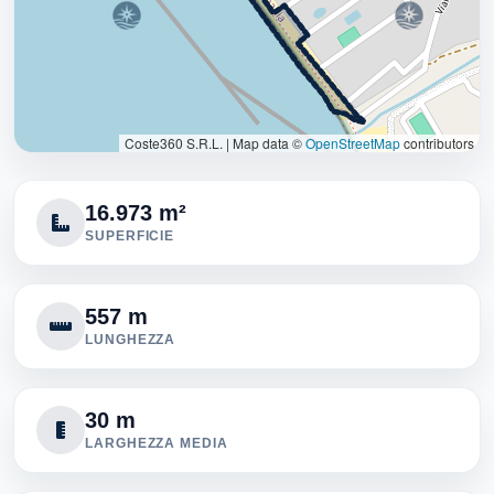
Coste360 S.R.L.
|
Map data ©
OpenStreetMap
contributors
16.973 m²
SUPERFICIE
557 m
LUNGHEZZA
30 m
LARGHEZZA MEDIA