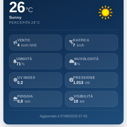
26
°C
Sunny
PERCEPITA 28°C
VENTO
RAFFICA
4
7
km/h NNE
km/h
UMIDITÀ
NUVOLOSITÀ
71
8
%
%
UV INDEX
PRESSIONE
0.2
1.013
mb
PIOGGIA
VISIBILITÀ
0,0
10
mm
km
Aggiornato il 07/08/2026 07:45