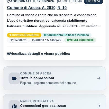
AGGIORNATA IL 07/08/2026
ASCEA, 84046
LICENZA
Comune di Ascea, A. 2010, N. 10
Comune di Ascea è l'ente che ha rilasciato la concessione.
L'uso è
turistico ricreativo
, categoria
stabilimento
balneare pubblico
. Aggiornata al 07/08/2026 · 32 versionei
dell'atto.
Turistico Ricreativo
Stabilimento Balneare Pubblico
> 1.000 m²
Canone > € 5.000,00
Visura disponibile
Visualizza dettagli e visura pubblica
COMUNE DI ASCEA
Tutte le concessioni
Esplora il registro completo del comune.
MAPPA INTERATTIVA
Concessioni geolocalizzate