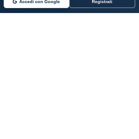
Accedi con Google
Registrati
PARLANO DI NOI
Coste360.it
SERVIZI DIGITALI
Per privati cittadini
Per professionisti e imprenditori
Per pubbliche amministrazioni
Aziende e professionisti per le coste italiane