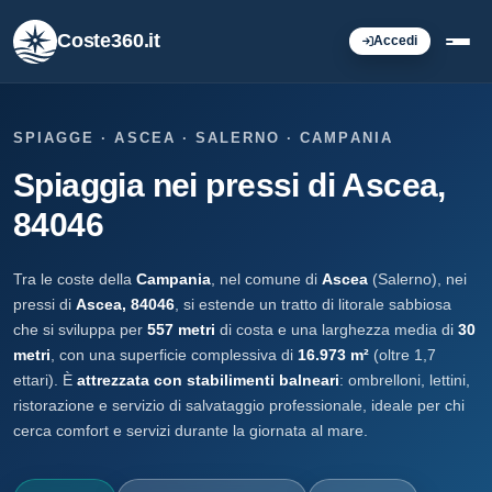
Coste360.it
Accedi
SPIAGGE · ASCEA · SALERNO · CAMPANIA
Spiaggia nei pressi di Ascea,
84046
Tra le coste della
Campania
, nel comune di
Ascea
(Salerno), nei
pressi di
Ascea, 84046
, si estende un tratto di litorale sabbiosa
che si sviluppa per
557 metri
di costa e una larghezza media di
30
metri
, con una superficie complessiva di
16.973 m²
(oltre 1,7
ettari). È
attrezzata con stabilimenti balneari
: ombrelloni, lettini,
ristorazione e servizio di salvataggio professionale, ideale per chi
cerca comfort e servizi durante la giornata al mare.