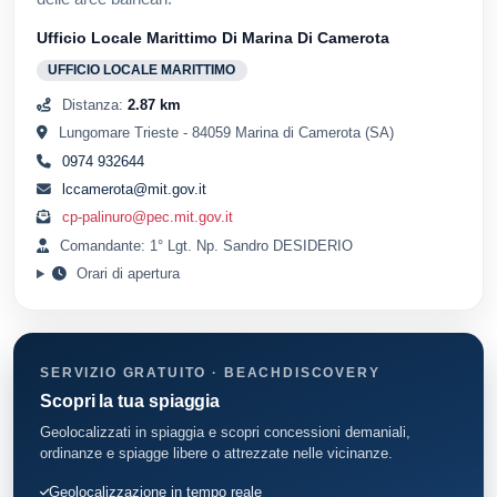
Ufficio Locale Marittimo Di Marina Di Camerota
UFFICIO LOCALE MARITTIMO
Distanza:
2.87 km
Lungomare Trieste - 84059 Marina di Camerota (SA)
0974 932644
lccamerota@mit.gov.it
cp-palinuro@pec.mit.gov.it
Comandante: 1° Lgt. Np. Sandro DESIDERIO
Orari di apertura
SERVIZIO GRATUITO · BEACHDISCOVERY
Scopri la tua spiaggia
Geolocalizzati in spiaggia e scopri concessioni demaniali,
ordinanze e spiagge libere o attrezzate nelle vicinanze.
Geolocalizzazione in tempo reale