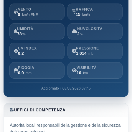
VENTO
RAFFICA
9
15
km/h ENE
km/h
UMIDITÀ
NUVOLOSITÀ
78
2
%
%
UV INDEX
PRESSIONE
0.2
1.014
mb
PIOGGIA
VISIBILITÀ
0,0
10
mm
km
Aggiornato il 08/08/2026 07:45
UFFICI DI COMPETENZA
Autorità locali responsabili della gestione e della sicurezza
delle aree balneari.