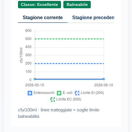
Classe: Eccellente
Balneabile
Stagione corrente
Stagione precedente
Cr
cfu/100ml · linee tratteggiate = soglie limite
balneabilità