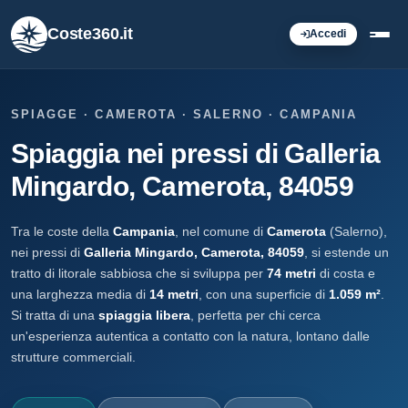
Coste360.it
Accedi
SPIAGGE · CAMEROTA · SALERNO · CAMPANIA
Spiaggia nei pressi di Galleria
Mingardo, Camerota, 84059
Tra le coste della
Campania
, nel comune di
Camerota
(Salerno),
nei pressi di
Galleria Mingardo, Camerota, 84059
, si estende un
tratto di litorale sabbiosa che si sviluppa per
74 metri
di costa e
una larghezza media di
14 metri
, con una superficie di
1.059 m²
.
Si tratta di una
spiaggia libera
, perfetta per chi cerca
un'esperienza autentica a contatto con la natura, lontano dalle
strutture commerciali.