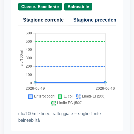
Classe: Eccellente
Balneabile
Stagione corrente
Stagione precedente
Cr
cfu/100ml · linee tratteggiate = soglie limite
balneabilità