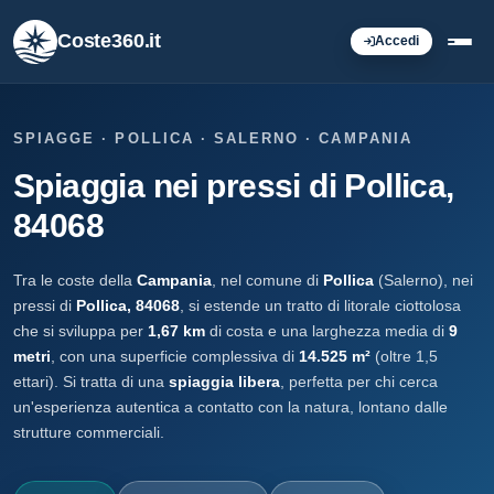
Coste360.it
Accedi
SPIAGGE · POLLICA · SALERNO · CAMPANIA
Spiaggia nei pressi di Pollica,
84068
Tra le coste della
Campania
, nel comune di
Pollica
(Salerno), nei
pressi di
Pollica, 84068
, si estende un tratto di litorale ciottolosa
che si sviluppa per
1,67 km
di costa e una larghezza media di
9
metri
, con una superficie complessiva di
14.525 m²
(oltre 1,5
ettari). Si tratta di una
spiaggia libera
, perfetta per chi cerca
un'esperienza autentica a contatto con la natura, lontano dalle
strutture commerciali.