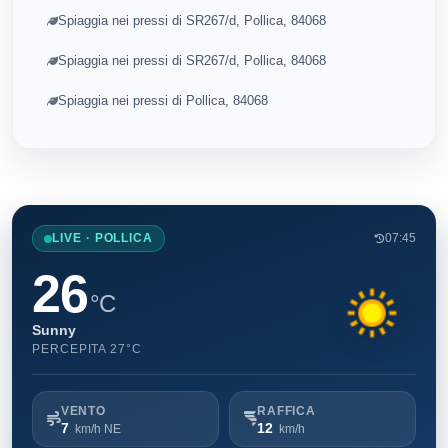
Spiaggia nei pressi di SR267/d, Pollica, 84068
Spiaggia nei pressi di SR267/d, Pollica, 84068
Spiaggia nei pressi di Pollica, 84068
LIVE · POLLICA
07:45
26
°C
Sunny
PERCEPITA 27°C
VENTO
RAFFICA
7
12
km/h NE
km/h