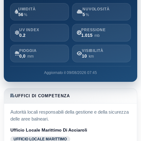
UMIDITÀ
NUVOLOSITÀ
56
5
%
%
UV INDEX
PRESSIONE
0.2
1.015
mb
PIOGGIA
VISIBILITÀ
0,0
10
mm
km
Aggiornato il 09/08/2026 07:45
UFFICI DI COMPETENZA
Autorità locali responsabili della gestione e della sicurezza
delle aree balneari.
Ufficio Locale Marittimo Di Acciaroli
UFFICIO LOCALE MARITTIMO