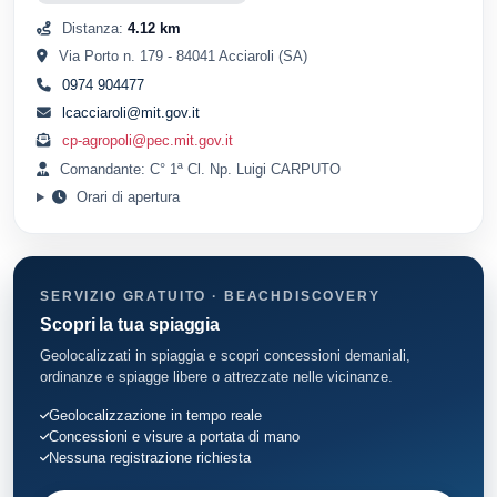
Distanza:
4.12 km
Via Porto n. 179 - 84041 Acciaroli (SA)
0974 904477
lcacciaroli@mit.gov.it
cp-agropoli@pec.mit.gov.it
Comandante: C° 1ª Cl. Np. Luigi CARPUTO
Orari di apertura
SERVIZIO GRATUITO · BEACHDISCOVERY
Scopri la tua spiaggia
Geolocalizzati in spiaggia e scopri concessioni demaniali,
ordinanze e spiagge libere o attrezzate nelle vicinanze.
Geolocalizzazione in tempo reale
Concessioni e visure a portata di mano
Nessuna registrazione richiesta