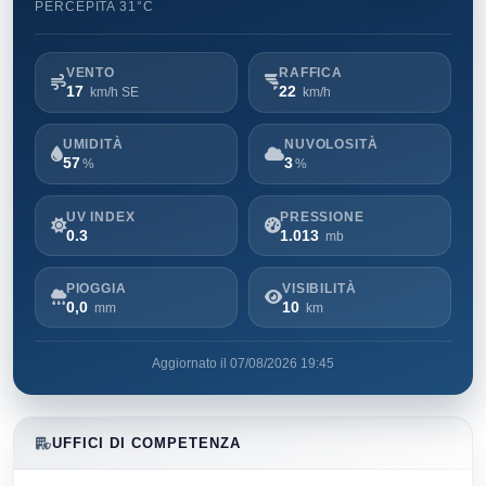
PERCEPITA 31°C
VENTO
RAFFICA
17
22
km/h SE
km/h
UMIDITÀ
NUVOLOSITÀ
57
3
%
%
UV INDEX
PRESSIONE
0.3
1.013
mb
PIOGGIA
VISIBILITÀ
0,0
10
mm
km
Aggiornato il 07/08/2026 19:45
UFFICI DI COMPETENZA