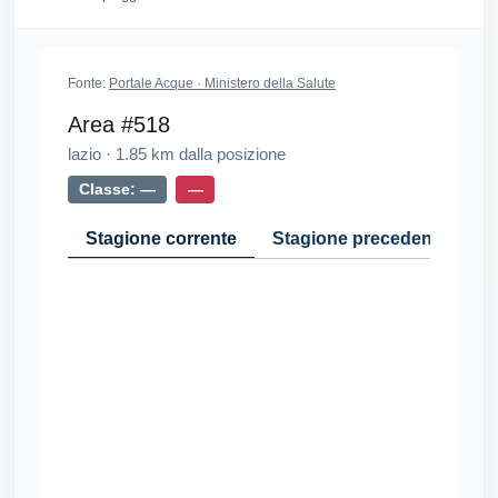
Fonte:
Portale Acque · Ministero della Salute
Area #518
lazio
·
1.85
km dalla posizione
Classe: —
—
Stagione corrente
Stagione precedente
Cr