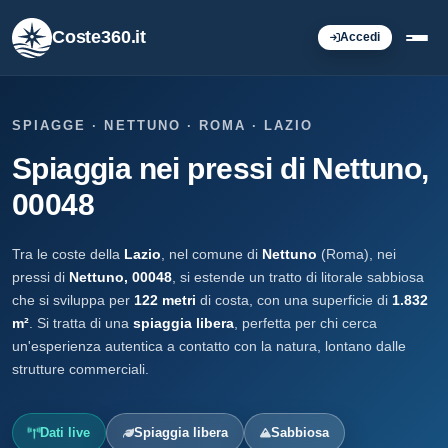
Coste360.it
Accedi
SPIAGGE · NETTUNO · ROMA · LAZIO
Spiaggia nei pressi di Nettuno,
00048
Tra le coste della
Lazio
, nel comune di
Nettuno
(Roma), nei
pressi di
Nettuno, 00048
, si estende un tratto di litorale sabbiosa
che si sviluppa per
122 metri
di costa, con una superficie di
1.832
m²
. Si tratta di una
spiaggia libera
, perfetta per chi cerca
un'esperienza autentica a contatto con la natura, lontano dalle
strutture commerciali.
Dati live
Spiaggia libera
Sabbiosa