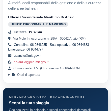
Autorità locali responsabili della gestione e della sicurezza
delle aree balneari.
Ufficio Circondariale Marittimo Di Anzio
UFFICIO CIRCONDARIALE MARITTIMO
Distanza:
15.32 km
Via Molo Innocenziano n. 28/A - 00042 Anzio (RM)
Centralino: 06 9846235 - Sala operativa: 06 9844683 -
Emergenze: 06 9844777
ucanzio@mit.gov.it
cp-anzio@pec.mit.gov.it
Comandante: T.V. (CP) Lorenzo GIOVANNONE
Orari di apertura
SERVIZIO GRATUITO · BEACHDISCOVERY
Scopri la tua spiaggia
Geolocalizzati in spiaggia e scopri concessioni demaniali,