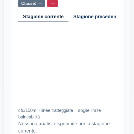
Classe: —
—
Stagione corrente
Stagione precedente
Cr
cfu/100ml · linee tratteggiate = soglie limite
balneabilità
Nessuna analisi disponibile per la stagione
corrente.