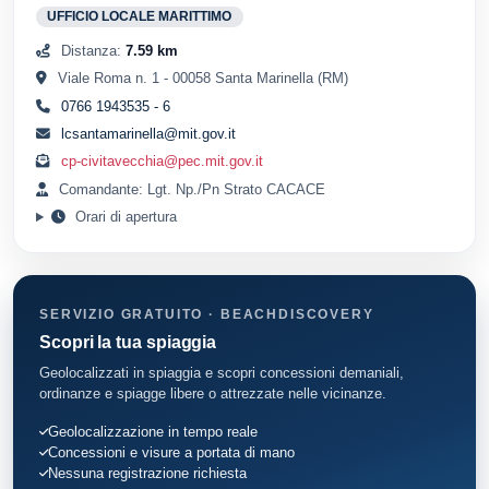
UFFICIO LOCALE MARITTIMO
Distanza:
7.59 km
Viale Roma n. 1 - 00058 Santa Marinella (RM)
0766 1943535 - 6
lcsantamarinella@mit.gov.it
cp-civitavecchia@pec.mit.gov.it
Comandante: Lgt. Np./Pn Strato CACACE
Orari di apertura
SERVIZIO GRATUITO · BEACHDISCOVERY
Scopri la tua spiaggia
Geolocalizzati in spiaggia e scopri concessioni demaniali,
ordinanze e spiagge libere o attrezzate nelle vicinanze.
Geolocalizzazione in tempo reale
Concessioni e visure a portata di mano
Nessuna registrazione richiesta