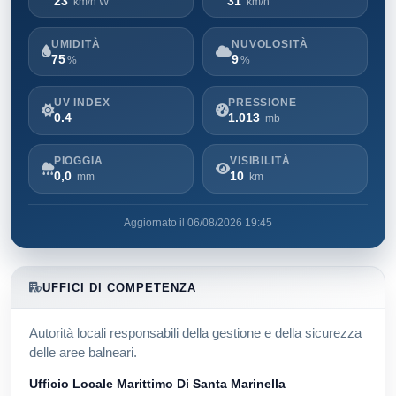
23
31
km/h W
km/h
UMIDITÀ
NUVOLOSITÀ
75
9
%
%
UV INDEX
PRESSIONE
0.4
1.013
mb
PIOGGIA
VISIBILITÀ
0,0
10
mm
km
Aggiornato il 06/08/2026 19:45
UFFICI DI COMPETENZA
Autorità locali responsabili della gestione e della sicurezza
delle aree balneari.
Ufficio Locale Marittimo Di Santa Marinella