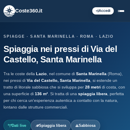
Coste360.it
Accedi
SPIAGGE · SANTA MARINELLA · ROMA · LAZIO
Spiaggia nei pressi di Via del
Castello, Santa Marinella
Tra le coste della
Lazio
, nel comune di
Santa Marinella
(Roma),
nei pressi di
Via del Castello, Santa Marinella
, si estende un
tratto di litorale sabbiosa che si sviluppa per
28 metri
di costa, con
una superficie di
136 m²
. Si tratta di una
spiaggia libera
, perfetta
per chi cerca un'esperienza autentica a contatto con la natura,
lontano dalle strutture commerciali.
Dati live
Spiaggia libera
Sabbiosa