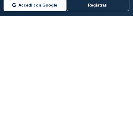
Accedi con Google
Registrati
PARLANO DI NOI
Coste360.it
SERVIZI DIGITALI
Per privati cittadini
Per professionisti e imprenditori
Per pubbliche amministrazioni