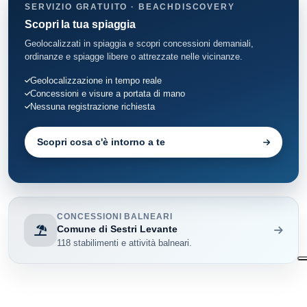
SERVIZIO GRATUITO · BEACHDISCOVERY
Scopri la tua spiaggia
Geolocalizzati in spiaggia e scopri concessioni demaniali,
ordinanze e spiagge libere o attrezzate nelle vicinanze.
Geolocalizzazione in tempo reale
Concessioni e visure a portata di mano
Nessuna registrazione richiesta
Scopri cosa c'è intorno a te
CONCESSIONI BALNEARI
Comune di Sestri Levante
118 stabilimenti e attività balneari.