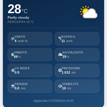
28
°C
Partly cloudy
PERCEPITA 32°C
VENTO
RAFFICA
4
11
km/h W
km/h
UMIDITÀ
NUVOLOSITÀ
89
25
%
%
UV INDEX
PRESSIONE
0.5
1.012
mb
PIOGGIA
VISIBILITÀ
0,0
10
mm
km
Aggiornato il 07/08/2026 19:45