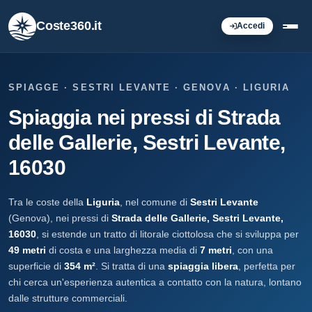
Coste360.it
Accedi
SPIAGGE · SESTRI LEVANTE · GENOVA · LIGURIA
Spiaggia nei pressi di Strada
delle Gallerie, Sestri Levante,
16030
Tra le coste della
Liguria
, nel comune di
Sestri Levante
(Genova), nei pressi di
Strada delle Gallerie, Sestri Levante,
16030
, si estende un tratto di litorale ciottolosa che si sviluppa per
49 metri
di costa e una larghezza media di
7 metri
, con una
superficie di
354 m²
. Si tratta di una
spiaggia libera
, perfetta per
chi cerca un'esperienza autentica a contatto con la natura, lontano
dalle strutture commerciali.