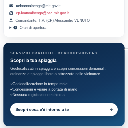
ucloanoalbenga@mit.gov.it
cp-loanoalbenga@pec.mit.gov.it
Comandante: T.V. (CP) Alessandro VENUTO
Orari di apertura
SERVIZIO GRATUITO · BEACHDISCOVERY
Scopri la tua spiaggia
Geolocalizzati in spiaggia e scopri concessioni demaniali,
ordinanze e spiagge libere o attrezzate nelle vicinanze.
Geolocalizzazione in tempo reale
Concessioni e visure a portata di mano
Nessuna registrazione richiesta
Scopri cosa c'è intorno a te