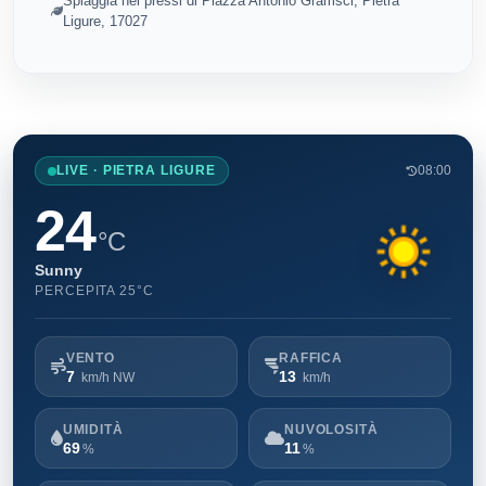
Spiaggia nei pressi di Piazza Antonio Gramsci, Pietra
Ligure, 17027
LIVE · PIETRA LIGURE
08:00
24
°C
Sunny
PERCEPITA 25°C
VENTO
RAFFICA
7
13
km/h NW
km/h
UMIDITÀ
NUVOLOSITÀ
69
11
%
%