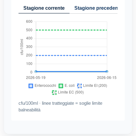
Stagione corrente
Stagione precedente
Cr
cfu/100ml · linee tratteggiate = soglie limite
balneabilità