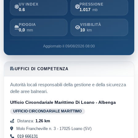
UV INDEX
PRESSIONE
0.6
1.017
mb
PIOGGIA
VISIBILITÀ
0,0
10
mm
km
Aggiornato il 09/08/2026 08:00
UFFICI DI COMPETENZA
Autorità locali responsabili della gestione e della sicurezza
delle aree balneari.
Ufficio Circondariale Marittimo Di Loano - Albenga
UFFICIO CIRCONDARIALE MARITTIMO
Distanza:
1.26 km
Molo Francheville n. 3 - 17025 Loano (SV)
019 666131