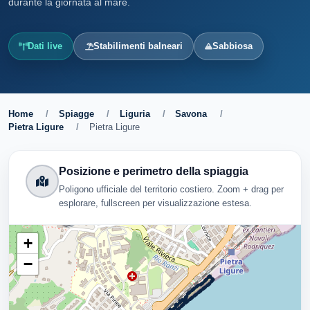
durante la giornata al mare.
Dati live
Stabilimenti balneari
Sabbiosa
Home
/
Spiagge
/
Liguria
/
Savona
/
Pietra Ligure
/
Pietra Ligure
Posizione e perimetro della spiaggia
Poligono ufficiale del territorio costiero. Zoom + drag per
esplorare, fullscreen per visualizzazione estesa.
+
−