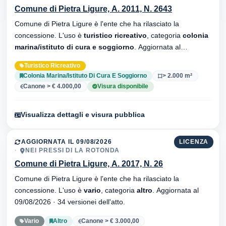
Comune di Pietra Ligure, A. 2011, N. 2643
Comune di Pietra Ligure è l'ente che ha rilasciato la
concessione. L'uso è
turistico ricreativo
, categoria
colonia
marina/istituto di cura e soggiorno
. Aggiornata al
09/08/2026 · 34 versionei dell'atto.
Turistico Ricreativo
Colonia Marina/Istituto Di Cura E Soggiorno
> 2.000 m²
Canone > € 4.000,00
Visura disponibile
Visualizza dettagli e visura pubblica
AGGIORNATA IL 09/08/2026
LICENZA
NEI PRESSI DI LA ROTONDA
Comune di Pietra Ligure, A. 2017, N. 26
Comune di Pietra Ligure è l'ente che ha rilasciato la
concessione. L'uso è
vario
, categoria
altro
. Aggiornata al
09/08/2026 · 34 versionei dell'atto.
Vario
Altro
Canone > € 3.000,00