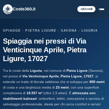
Coste360.it
Accedi
SPIAGGE · PIETRA LIGURE · SAVONA · LIGURIA
Spiaggia nei pressi di Via
Venticinque Aprile, Pietra
Ligure, 17027
Tra le coste della
Liguria
, nel comune di
Pietra Ligure
(Savona),
nei pressi di
Via Venticinque Aprile, Pietra Ligure, 17027
, si
estende un tratto di litorale sabbiosa che si sviluppa per
800 metri
di costa e una larghezza media di
23 metri
, con una superficie
complessiva di
18.557 m²
(oltre 1,9 ettari). È
attrezzata con
stabilimenti balneari
: ombrelloni, lettini, ristorazione e servizio di
salvataggio professionale, ideale per chi cerca comfort e servizi