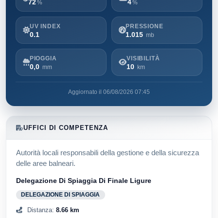
72
4
%
%
UV INDEX
PRESSIONE
0.1
1.015
mb
PIOGGIA
VISIBILITÀ
0,0
10
mm
km
Aggiornato il 06/08/2026 07:45
UFFICI DI COMPETENZA
Autorità locali responsabili della gestione e della sicurezza
delle aree balneari.
Delegazione Di Spiaggia Di Finale Ligure
DELEGAZIONE DI SPIAGGIA
Distanza:
8.66 km