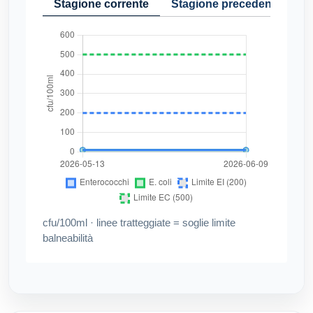
Stagione corrente
Stagione precedente
Cr
cfu/100ml · linee tratteggiate = soglie limite
balneabilità