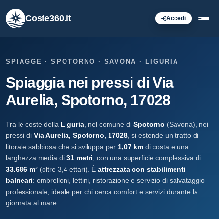
Coste360.it
Accedi
SPIAGGE · SPOTORNO · SAVONA · LIGURIA
Spiaggia nei pressi di Via
Aurelia, Spotorno, 17028
Tra le coste della
Liguria
, nel comune di
Spotorno
(Savona), nei
pressi di
Via Aurelia, Spotorno, 17028
, si estende un tratto di
litorale sabbiosa che si sviluppa per
1,07 km
di costa e una
larghezza media di
31 metri
, con una superficie complessiva di
33.686 m²
(oltre 3,4 ettari). È
attrezzata con stabilimenti
balneari
: ombrelloni, lettini, ristorazione e servizio di salvataggio
professionale, ideale per chi cerca comfort e servizi durante la
giornata al mare.