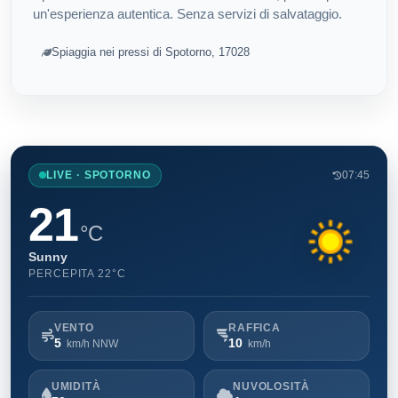
un'esperienza autentica. Senza servizi di salvataggio.
Spiaggia nei pressi di Spotorno, 17028
LIVE · SPOTORNO
07:45
21
°C
Sunny
PERCEPITA 22°C
VENTO
RAFFICA
5
10
km/h NNW
km/h
UMIDITÀ
NUVOLOSITÀ