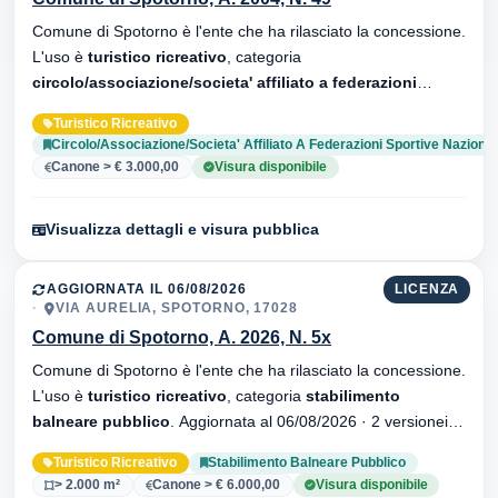
Comune di Spotorno è l'ente che ha rilasciato la concessione.
L'uso è
turistico ricreativo
, categoria
circolo/associazione/societa' affiliato a federazioni
sportive nazionali
. Aggiornata al 06/08/2026 · 34 versionei
Turistico Ricreativo
dell'atto.
Circolo/Associazione/Societa' Affiliato A Federazioni Sportive Nazional
Canone > € 3.000,00
Visura disponibile
Visualizza dettagli e visura pubblica
AGGIORNATA IL 06/08/2026
LICENZA
VIA AURELIA, SPOTORNO, 17028
Comune di Spotorno, A. 2026, N. 5x
Comune di Spotorno è l'ente che ha rilasciato la concessione.
L'uso è
turistico ricreativo
, categoria
stabilimento
balneare pubblico
. Aggiornata al 06/08/2026 · 2 versionei
dell'atto.
Turistico Ricreativo
Stabilimento Balneare Pubblico
> 2.000 m²
Canone > € 6.000,00
Visura disponibile