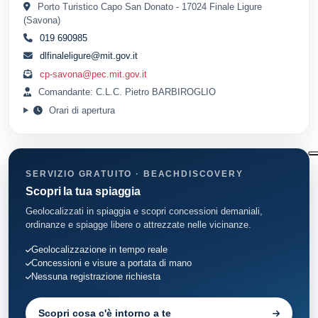
Porto Turistico Capo San Donato - 17024 Finale Ligure
(Savona)
019 690985
dlfinaleligure@mit.gov.it
cp-savona@pec.mit.gov.it
Comandante: C.L.C. Pietro BARBIROGLIO
Orari di apertura
SERVIZIO GRATUITO · BEACHDISCOVERY
Scopri la tua spiaggia
Geolocalizzati in spiaggia e scopri concessioni demaniali,
ordinanze e spiagge libere o attrezzate nelle vicinanze.
Geolocalizzazione in tempo reale
Concessioni e visure a portata di mano
Nessuna registrazione richiesta
Scopri cosa c'è intorno a te