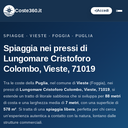
Coste360.it
Accedi
SPIAGGE · VIESTE · FOGGIA · PUGLIA
Spiaggia nei pressi di
Lungomare Cristoforo
Colombo, Vieste, 71019
Tra le coste della
Puglia
, nel comune di
Vieste
(Foggia), nei
pressi di
Lungomare Cristoforo Colombo, Vieste, 71019
, si
estende un tratto di litorale sabbiosa che si sviluppa per
88 metri
di costa e una larghezza media di
7 metri
, con una superficie di
578 m²
. Si tratta di una
spiaggia libera
, perfetta per chi cerca
un'esperienza autentica a contatto con la natura, lontano dalle
strutture commerciali.