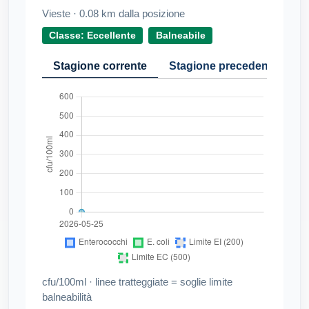
Vieste
·
0.08
km dalla posizione
Classe: Eccellente
Balneabile
Stagione corrente
Stagione precedente
Cr
cfu/100ml · linee tratteggiate = soglie limite
balneabilità