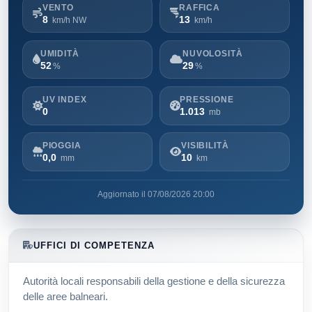
VENTO
RAFFICA
8
13
km/h NW
km/h
UMIDITÀ
NUVOLOSITÀ
52
29
%
%
UV INDEX
PRESSIONE
0
1.013
mb
PIOGGIA
VISIBILITÀ
0,0
10
mm
km
Aggiornato il 07/08/2026 20:00
UFFICI DI COMPETENZA
Autorità locali responsabili della gestione e della sicurezza
delle aree balneari.