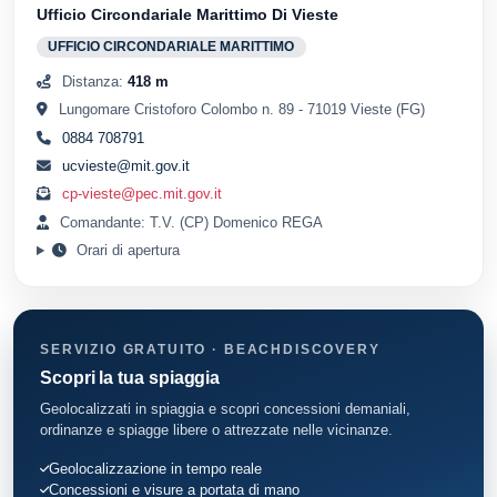
Ufficio Circondariale Marittimo Di Vieste
UFFICIO CIRCONDARIALE MARITTIMO
Distanza:
418 m
Lungomare Cristoforo Colombo n. 89 - 71019 Vieste (FG)
0884 708791
ucvieste@mit.gov.it
cp-vieste@pec.mit.gov.it
Comandante: T.V. (CP) Domenico REGA
Orari di apertura
SERVIZIO GRATUITO · BEACHDISCOVERY
Scopri la tua spiaggia
Geolocalizzati in spiaggia e scopri concessioni demaniali,
ordinanze e spiagge libere o attrezzate nelle vicinanze.
Geolocalizzazione in tempo reale
Concessioni e visure a portata di mano