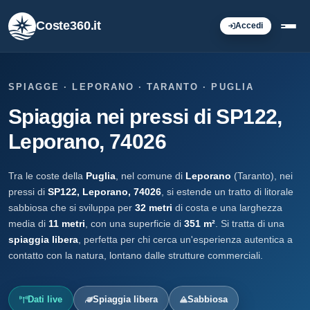
Coste360.it
Accedi
SPIAGGE · LEPORANO · TARANTO · PUGLIA
Spiaggia nei pressi di SP122,
Leporano, 74026
Tra le coste della
Puglia
, nel comune di
Leporano
(Taranto), nei
pressi di
SP122, Leporano, 74026
, si estende un tratto di litorale
sabbiosa che si sviluppa per
32 metri
di costa e una larghezza
media di
11 metri
, con una superficie di
351 m²
. Si tratta di una
spiaggia libera
, perfetta per chi cerca un'esperienza autentica a
contatto con la natura, lontano dalle strutture commerciali.
Dati live
Spiaggia libera
Sabbiosa