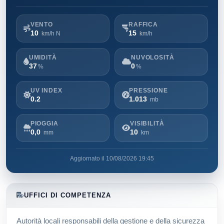
VENTO
RAFFICA
10
15
km/h N
km/h
UMIDITÀ
NUVOLOSITÀ
37
0
%
%
UV INDEX
PRESSIONE
0.2
1.013
mb
PIOGGIA
VISIBILITÀ
0,0
10
mm
km
Aggiornato il 10/08/2026 19:45
UFFICI DI COMPETENZA
Autorità locali responsabili della gestione e della sicurezza