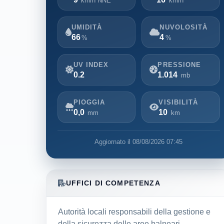
km/h NNE
km/h
UMIDITÀ
NUVOLOSITÀ
66
4
%
%
UV INDEX
PRESSIONE
0.2
1.014
mb
PIOGGIA
VISIBILITÀ
0,0
10
mm
km
Aggiornato il 08/08/2026 07:45
UFFICI DI COMPETENZA
Autorità locali responsabili della gestione e
della sicurezza delle aree balneari.