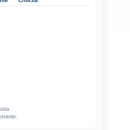
nte
Criticità
ilità
orrente.