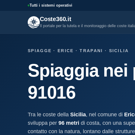
Tutti i sistemi operativi
Coste360.it
Il portale per la tutela e il monitoraggio delle coste ital
SERVIZI DIGITALI
SPIAGGE · ERICE · TRAPANI · SICILIA
Tutti i servizi digitali
Spiaggia nei 
Visure, fascicoli, verifica conce
altro.
Visura concessione dem
91016
marittima
Un documento sintetico della c
demaniale marittima
Fascicolo evolutivo con
Tra le coste della
Sicilia
, nel comune di
Eric
demaniale marittima
sviluppa per
96 metri
di costa, con una super
Storico completo ed evolutivo de
concessione demaniale marittim
contatto con la natura, lontano dalle struttur