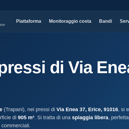
Piattaforma
Monitoraggio costa
Bandi
Serv
iane
SERVIZI PROFESSIONALI
MAPPE 
Tutti i servizi professionali
Concessi
pressi di Via Enea
ssioni e
Soluzioni per studi tecnici, legali e PA.
Atti, sogge
marittimo.
Modello D1
aniale
Concessi
Progettazione e compilazione domande di
concessione.
Stabilimenti
oncessione
Studi geologici costieri
Spiagge
Indagini, perizie e relazioni geologiche per il
Litorale ita
cessione
litorale.
e
(Trapani), nei pressi di
Via Enea 37, Erice, 91016
, si 
I nostri d
ficie di
905 m²
. Si tratta di una
spiaggia libera
, perfett
lla
Open data c
a
e commerciali.