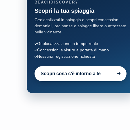
BEACHDISCOVERY
Scopri la tua spiaggia
Geolocalizzati in spiaggia e scopri concessioni
demaniali, ordinanze e spiagge libere o attrezzate
nelle vicinanze.
Geolocalizzazione in tempo reale
Concessioni e visure a portata di mano
Nessuna registrazione richiesta
Scopri cosa c'è intorno a te