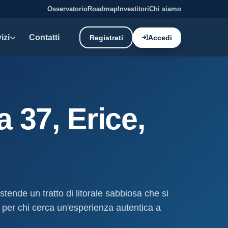
Osservatorio
Roadmap
Investitori
Chi siamo
izi
Contatti
Registrati
Accedi
E DATI
oni demaniali
 37, Erice,
tti e canoni del demanio
oni balneari
, chioschi e spiagge attrezzate.
liano: dati tecnici e meteo.
estende un tratto di litorale sabbiosa che si
ati
a per chi cerca un'esperienza autentica a
ostieri aggiornati mensilmente.