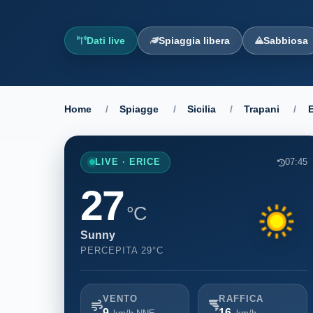
Dati live
Spiaggia libera
Sabbiosa
Home
/
Spiagge
/
Sicilia
/
Trapani
/
E
LIVE · ERICE
07:45
27
°C
Sunny
PERCEPITA 29°C
VENTO
RAFFICA
9
16