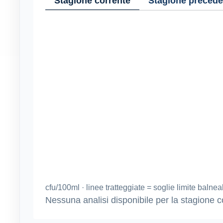
Stagione corrente
Stagione precede
cfu/100ml · linee tratteggiate = soglie limite balneab
Nessuna analisi disponibile per la stagione c