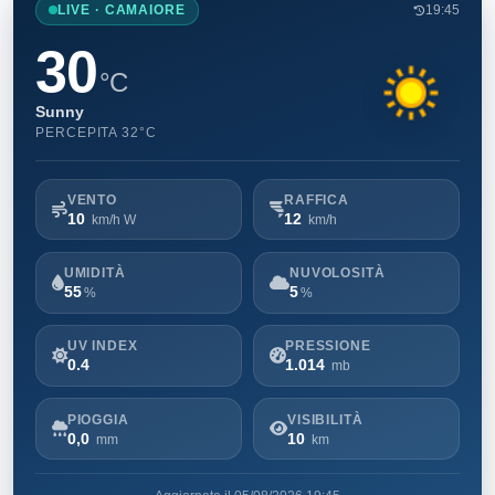
LIVE · CAMAIORE
19:45
30
°C
Sunny
PERCEPITA 32°C
VENTO
RAFFICA
10
12
km/h W
km/h
UMIDITÀ
NUVOLOSITÀ
55
5
%
%
UV INDEX
PRESSIONE
0.4
1.014
mb
PIOGGIA
VISIBILITÀ
0,0
10
mm
km