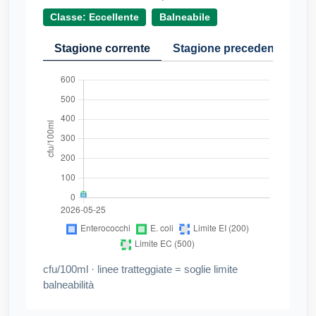
Classe: Eccellente
Balneabile
Stagione corrente
Stagione precedente
Cr
cfu/100ml · linee tratteggiate = soglie limite
balneabilità