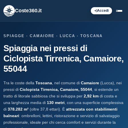
Coste360.it
Accedi
SPIAGGE · CAMAIORE · LUCCA · TOSCANA
Spiaggia nei pressi di
Ciclopista Tirrenica, Camaiore,
55044
Tra le coste della
Toscana
, nel comune di
Camaiore
(Lucca), nei
pressi di
Ciclopista Tirrenica, Camaiore, 55044
, si estende un
tratto di litorale sabbiosa che si sviluppa per
2,92 km
di costa e
una larghezza media di
130 metri
, con una superficie complessiva
di
378.282 m²
(oltre 37,8 ettari). È
attrezzata con stabilimenti
balneari
: ombrelloni, lettini, ristorazione e servizio di salvataggio
professionale, ideale per chi cerca comfort e servizi durante la