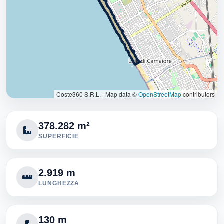
Coste360 S.R.L.
|
Map data ©
OpenStreetMap
contributors
378.282 m²
SUPERFICIE
2.919 m
LUNGHEZZA
130 m