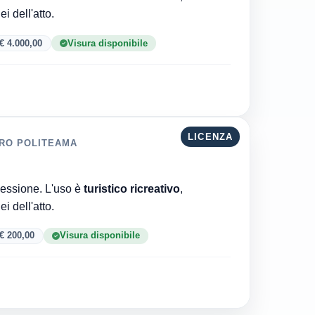
6 · 35 versionei dell'atto.
€ 4.000,00
Visura disponibile
LICENZA
TRO POLITEAMA
Comune di Viareggio è l'ente che ha rilasciato la concessione. L'uso è
turistico ricreativo
,
6 · 33 versionei dell'atto.
€ 200,00
Visura disponibile