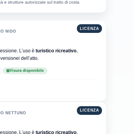
à e strutture autorizzate sul tratto di costa.
LICENZA
NO NIDO
Comune di Viareggio è l'ente che ha rilasciato la concessione. L'uso è
turistico ricreativo
,
rnata al 05/08/2026 · 16 versionei dell'atto.
Visura disponibile
LICENZA
NO NETTUNO
Comune di Viareggio è l'ente che ha rilasciato la concessione. L'uso è
turistico ricreativo
,