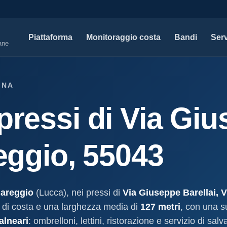
Piattaforma
Monitoraggio costa
Bandi
Serv
iane
SERVIZI PROFESSIONALI
MAPPE 
ANA
Tutti i servizi professionali
Concessi
pressi di Via Gi
ssioni e
Soluzioni per studi tecnici, legali e PA.
Atti, sogge
marittimo.
Modello D1
aniale
Concessi
Progettazione e compilazione domande di
reggio, 55043
concessione.
Stabilimenti
oncessione
Studi geologici costieri
Spiagge
Indagini, perizie e relazioni geologiche per il
Litorale ita
cessione
litorale.
iareggio
(Lucca), nei pressi di
Via Giuseppe Barellai, 
I nostri d
di costa e una larghezza media di
127 metri
, con una s
lla
Open data c
a
alneari
: ombrelloni, lettini, ristorazione e servizio di sa