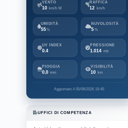
VENTO
RAFFICA
10
12
km/h W
km/h
UMIDITÀ
NUVOLOSITÀ
55
5
%
%
UV INDEX
PRESSIONE
0.4
1.014
mb
PIOGGIA
VISIBILITÀ
0,0
10
mm
km
Aggiornato il 05/08/2026 19:45
UFFICI DI COMPETENZA