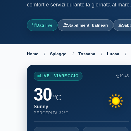
comfort e servizi durante la giornata al mare.
Dati live
Stabilimenti balneari
Sab
Home
/
Spiagge
/
Toscana
/
Lucca
/
LIVE · VIAREGGIO
19:45
30
°C
Sunny
PERCEPITA 32°C