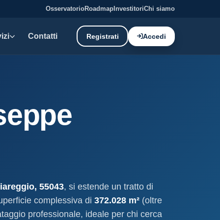
Osservatorio
Roadmap
Investitori
Chi siamo
izi
Contatti
Registrati
Accedi
E DATI
oni demaniali
useppe
tti e canoni del demanio
oni balneari
, chioschi e spiagge attrezzate.
liano: dati tecnici e meteo.
Viareggio, 55043
, si estende un tratto di
ati
uperficie complessiva di
372.028 m²
(oltre
ostieri aggiornati mensilmente.
lvataggio professionale, ideale per chi cerca