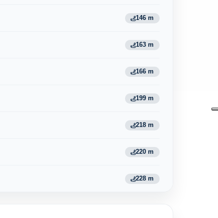
146 m
163 m
166 m
199 m
218 m
220 m
228 m