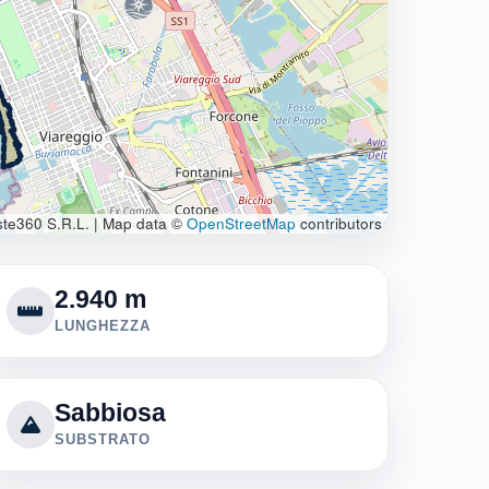
te360 S.R.L.
|
Map data ©
OpenStreetMap
contributors
2.940 m
LUNGHEZZA
Sabbiosa
SUBSTRATO