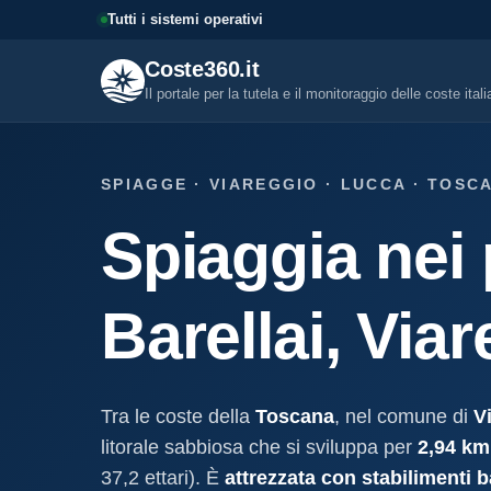
Tutti i sistemi operativi
Coste360.it
Il portale per la tutela e il monitoraggio delle coste ital
SERVIZI DIGITALI
SPIAGGE · VIAREGGIO · LUCCA · TOSC
Tutti i servizi digitali
Spiaggia nei 
Visure, fascicoli, verifica conce
altro.
Visura concessione dem
Barellai, Via
marittima
Un documento sintetico della c
demaniale marittima
Fascicolo evolutivo con
Tra le coste della
Toscana
, nel comune di
V
demaniale marittima
litorale sabbiosa che si sviluppa per
2,94 km
Storico completo ed evolutivo de
concessione demaniale marittim
37,2 ettari). È
attrezzata con stabilimenti b