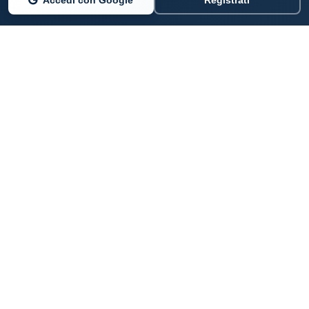
PARLANO DI NOI
Coste360.it
SERVIZI DIGITALI
Per privati cittadini
Per professionisti e imprenditori
Per pubbliche amministrazioni
Aziende e professionisti per le coste italiane