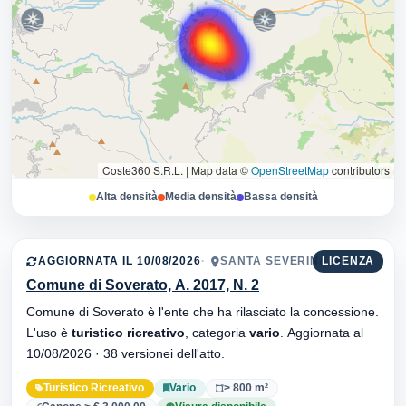
Coste360 S.R.L.
|
Map data ©
OpenStreetMap
contributors
Alta densità
Media densità
Bassa densità
AGGIORNATA IL 10/08/2026
SANTA SEVERINA, 88832
LICENZA
Comune di Soverato, A. 2017, N. 2
Comune di Soverato è l'ente che ha rilasciato la concessione.
L'uso è
turistico ricreativo
, categoria
vario
. Aggiornata al
10/08/2026 · 38 versionei dell'atto.
Turistico Ricreativo
Vario
> 800 m²