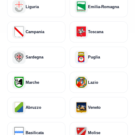
Liguria
Emilia-Romagna
Campania
Toscana
Sardegna
Puglia
Marche
Lazio
Abruzzo
Veneto
Basilicata
Molise