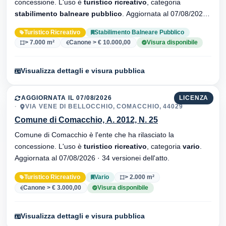
concessione. L'uso è
turistico ricreativo
, categoria
stabilimento balneare pubblico
. Aggiornata al 07/08/2026 ·
34 versionei dell'atto.
Turistico Ricreativo
Stabilimento Balneare Pubblico
> 7.000 m²
Canone > € 10.000,00
Visura disponibile
Visualizza dettagli e visura pubblica
AGGIORNATA IL 07/08/2026
LICENZA
VIA VENE DI BELLOCCHIO, COMACCHIO, 44029
Comune di Comacchio, A. 2012, N. 25
Comune di Comacchio è l'ente che ha rilasciato la
concessione. L'uso è
turistico ricreativo
, categoria
vario
.
Aggiornata al 07/08/2026 · 34 versionei dell'atto.
Turistico Ricreativo
Vario
> 2.000 m²
Canone > € 3.000,00
Visura disponibile
Visualizza dettagli e visura pubblica