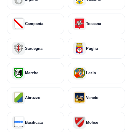
Campania
Toscana
Sardegna
Puglia
Marche
Lazio
Abruzzo
Veneto
Basilicata
Molise