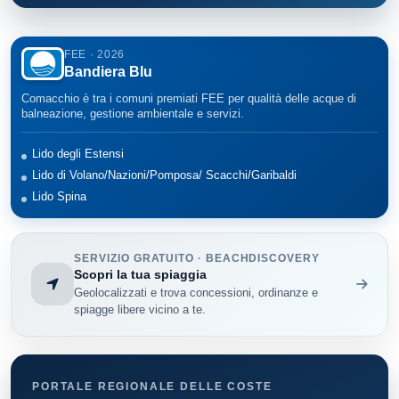
FEE · 2026
Bandiera Blu
Comacchio è tra i comuni premiati FEE per qualità delle acque di
balneazione, gestione ambientale e servizi.
Lido degli Estensi
Lido di Volano/Nazioni/Pomposa/ Scacchi/Garibaldi
Lido Spina
SERVIZIO GRATUITO · BEACHDISCOVERY
Scopri la tua spiaggia
Geolocalizzati e trova concessioni, ordinanze e
spiagge libere vicino a te.
PORTALE REGIONALE DELLE COSTE