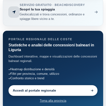
SERVIZIO GRATUITO · BEACHDISCOVERY
Pieve Ligure
5
Scopri la tua spiaggia
Geolocalizzati e trova concessioni, ordinanze e
Rapallo
96
spiagge libere vicino a te.
Recco
22
Santa Margherita Ligure
174
PORTALE REGIONALE DELLE COSTE
Statistiche e analisi delle concessioni balneari in
Sestri Levante
Liguria
118
Dashboard interattive, mappe e visualizzazioni delle concessioni
Sori
13
balneari regionali.
Heatmap distribuzione e densità
Zoagli
30
Filtri per provincia, comune, utilizzo
Confronto storico e trend
Accedi al portale regionale
Torna alla provincia