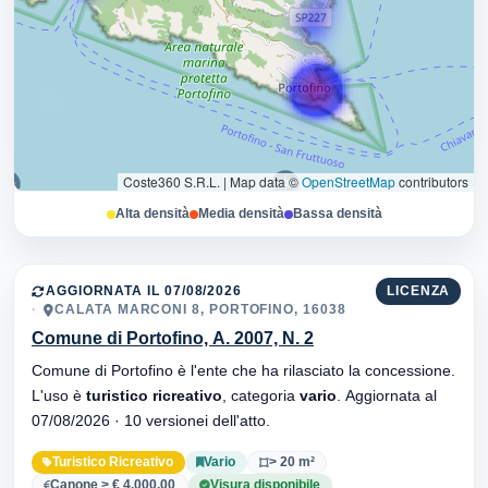
Coste360 S.R.L.
|
Map data ©
OpenStreetMap
contributors
Alta densità
Media densità
Bassa densità
AGGIORNATA IL 07/08/2026
LICENZA
CALATA MARCONI 8, PORTOFINO, 16038
Comune di Portofino, A. 2007, N. 2
Comune di Portofino è l'ente che ha rilasciato la concessione.
L'uso è
turistico ricreativo
, categoria
vario
. Aggiornata al
07/08/2026 · 10 versionei dell'atto.
Turistico Ricreativo
Vario
> 20 m²
Canone > € 4.000,00
Visura disponibile