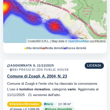
Coste360 S.R.L.
|
Map data ©
OpenStreetMap
contributors
Alta densità
Media densità
Bassa densità
AGGIORNATA IL 11/11/2025
LICENZA
NEI PRESSI DI ZEN PUBLIC HOUSE
Comune di Zoagli, A. 2004, N. 23
Comune di Zoagli è l'ente che ha rilasciato la concessione.
L'uso è
turistico ricreativo
, categoria
vario
. Aggiornata al
11/11/2025 · 21 versionei dell'atto.
Turistico Ricreativo
Vario
> 30 m²
Canone > € 3.000,00
Visura disponibile