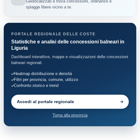
Geolocalizzati e trova concessioni, ordinanze e
Portofino
13
spiagge libere vicino a te.
Rapallo
96
Recco
22
PORTALE REGIONALE DELLE COSTE
Statistiche e analisi delle concessioni balneari in
Santa Margherita Ligure
Liguria
174
Dashboard interattive, mappe e visualizzazioni delle concessioni
Sestri Levante
118
balneari regionali.
Heatmap distribuzione e densità
Sori
13
Filtri per provincia, comune, utilizzo
Confronto storico e trend
Accedi al portale regionale
Torna alla provincia