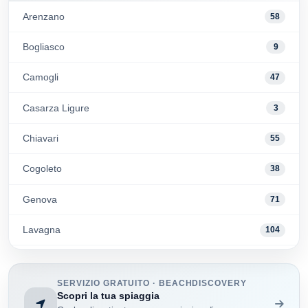
Arenzano
58
Bogliasco
9
Camogli
47
Casarza Ligure
3
Chiavari
55
Cogoleto
38
Genova
71
Lavagna
104
Moneglia
17
SERVIZIO GRATUITO · BEACHDISCOVERY
Pieve Ligure
5
Scopri la tua spiaggia