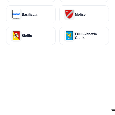
Basilicata
Molise
Friuli-Venezia
Sicilia
Giulia