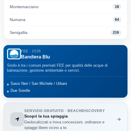
Montemarciano
18
Numana
64
Senigallia
216
FEE · 2026
Bandiera Blu
Sirolo è tra i comuni premiati FEE per qualità delle acque di
balneazione, gestione ambientale e servizi.
Sassi Neri / San Michele / Urbani
Due Sorelle
SERVIZIO GRATUITO · BEACHDISCOVERY
Scopri la tua spiaggia
Geolocalizzati e trova concessioni, ordinanze e
spiagge libere vicino a te.