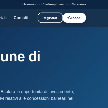
Osservatorio
Roadmap
Investitori
Chi siamo
izi
Contatti
Registrati
Accedi
E DATI
oni demaniali
une di
tti e canoni del demanio
oni balneari
, chioschi e spiagge attrezzate.
liano: dati tecnici e meteo.
 Esplora le opportunità di investimento,
ati
i relativi alle concessioni balneari nel
ostieri aggiornati mensilmente.