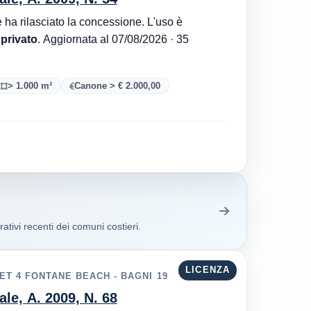
Autorità Portuale di Mar Adriatico Centrale è l'ente che ha rilasciato la concessione. L'uso è
 privato
. Aggiornata al 07/08/2026 · 35
> 1.000 m²
Canone > € 2.000,00
ativi recenti dei comuni costieri.
LICENZA
ET 4 FONTANE BEACH - BAGNI 19
ale, A. 2009, N. 68