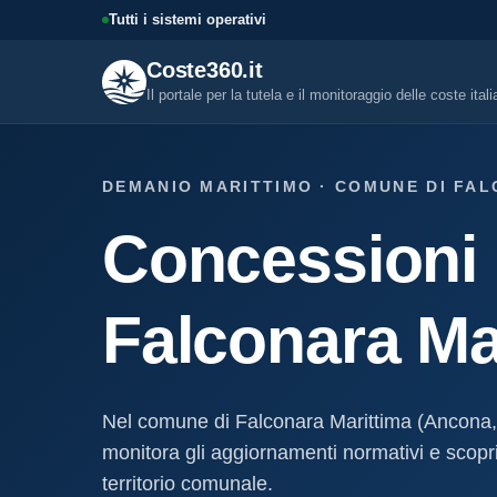
Tutti i sistemi operativi
Coste360.it
Il portale per la tutela e il monitoraggio delle coste ital
SERVIZI DIGITALI
DEMANIO MARITTIMO · COMUNE DI FAL
Tutti i servizi digitali
Concessioni 
Visure, fascicoli, verifica conce
altro.
Visura concessione dem
Falconara Ma
marittima
Un documento sintetico della c
demaniale marittima
Fascicolo evolutivo con
Nel comune di Falconara Marittima (Ancona
demaniale marittima
monitora gli aggiornamenti normativi e scopri 
Storico completo ed evolutivo de
concessione demaniale marittim
territorio comunale.