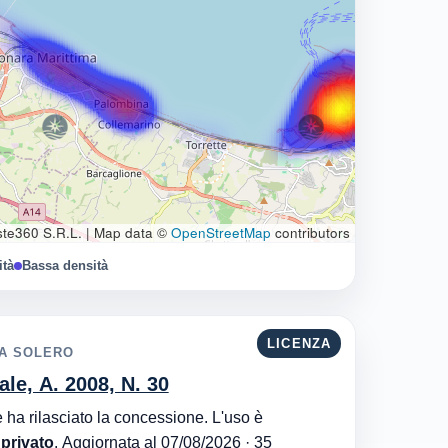
te360 S.R.L.
|
Map data ©
OpenStreetMap
contributors
ità
Bassa densità
LICENZA
YA SOLERO
ale, A. 2008, N. 30
Autorità Portuale di Mar Adriatico Centrale è l'ente che ha rilasciato la concessione. L'uso è
 privato
. Aggiornata al 07/08/2026 · 35