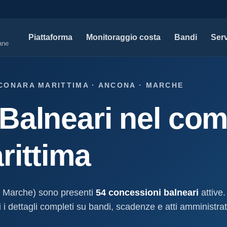
Piattaforma
Monitoraggio costa
Bandi
Serv
iane
SERVIZI PROFESSIONALI
MAPPE 
CONARA MARITTIMA · ANCONA · MARCHE
Tutti i servizi professionali
Concessi
Balneari nel com
ssioni e
Soluzioni per studi tecnici, legali e PA.
Atti, sogge
marittimo.
Modello D1
aniale
Concessi
Progettazione e compilazione domande di
rittima
concessione.
Stabilimenti
oncessione
Studi geologici costieri
Spiagge
Indagini, perizie e relazioni geologiche per il
Litorale ita
cessione
litorale.
, Marche) sono presenti
54 concessioni balneari
attive.
I nostri d
i dettagli completi su bandi, scadenze e atti amministrativ
lla
Open data c
a