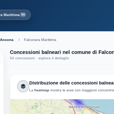
a Marittima
54
Ancona
/
Falconara Marittima
Concessioni balneari nel comune di Falcon
54 concessioni · esplora il dettaglio
Distribuzione delle concessioni balnea
La
heatmap
mostra le aree con maggiore concentrazi