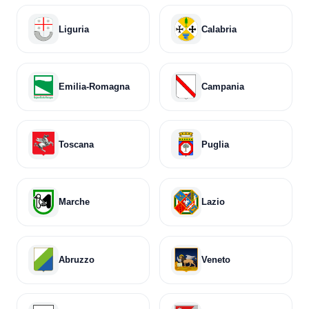
Liguria
Calabria
Emilia-Romagna
Campania
Toscana
Puglia
Marche
Lazio
Abruzzo
Veneto