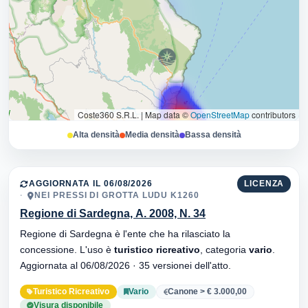
Coste360 S.R.L.
|
Map data ©
OpenStreetMap
contributors
Alta densità
Media densità
Bassa densità
AGGIORNATA IL 06/08/2026
LICENZA
NEI PRESSI DI GROTTA LUDU K1260
Regione di Sardegna, A. 2008, N. 34
Regione di Sardegna è l'ente che ha rilasciato la
concessione. L'uso è
turistico ricreativo
, categoria
vario
.
Aggiornata al 06/08/2026 · 35 versionei dell'atto.
Turistico Ricreativo
Vario
Canone > € 3.000,00
Visura disponibile