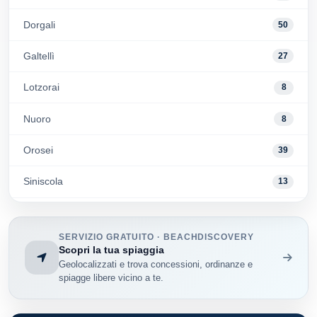
Dorgali
50
Galtellì
27
Lotzorai
8
Nuoro
8
Orosei
39
Siniscola
13
Tertenia
6
SERVIZIO GRATUITO · BEACHDISCOVERY
Tortoli'
56
Scopri la tua spiaggia
Geolocalizzati e trova concessioni, ordinanze e
spiagge libere vicino a te.