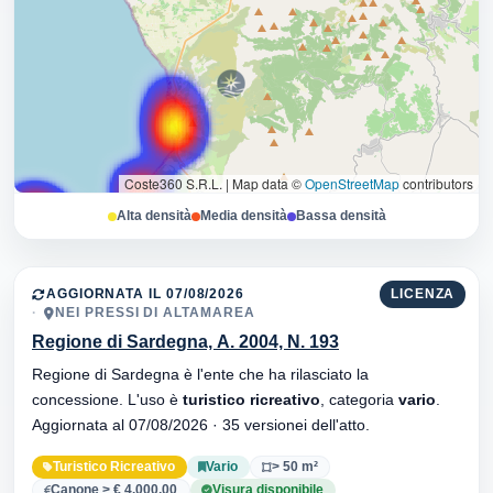
Coste360 S.R.L.
|
Map data ©
OpenStreetMap
contributors
Alta densità
Media densità
Bassa densità
AGGIORNATA IL 07/08/2026
LICENZA
NEI PRESSI DI ALTAMAREA
Regione di Sardegna, A. 2004, N. 193
Regione di Sardegna è l'ente che ha rilasciato la
concessione. L'uso è
turistico ricreativo
, categoria
vario
.
Aggiornata al 07/08/2026 · 35 versionei dell'atto.
Turistico Ricreativo
Vario
> 50 m²
Canone > € 4.000,00
Visura disponibile