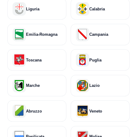
Liguria
Calabria
Emilia-Romagna
Campania
Toscana
Puglia
Marche
Lazio
Abruzzo
Veneto
Basilicata
Molise