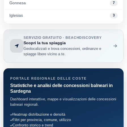
Gonnesa
7
Iglesias
3
Muravera
37
SERVIZIO GRATUITO · BEACHDISCOVERY
Portoscuso
4
Scopri la tua spiaggia
Geolocalizzati e trova concessioni, ordinanze e
Sant'Anna Arresi
22
spiagge libere vicino a te.
Sant'Antioco
22
Teulada
7
PORTALE REGIONALE DELLE COSTE
Statistiche e analisi delle concessioni balneari in
Villaputzu
Sardegna
3
Dashboard interattive, mappe e visualizzazioni delle concessioni
Villasimius
29
balneari regionali.
Heatmap distribuzione e densità
Filtri per provincia, comune, utilizzo
Confronto storico e trend