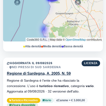
Coste360 S.R.L.
|
Map data ©
OpenStreetMap
contributors
Alta densità
Media densità
Bassa densità
AGGIORNATA IL 09/08/2026
LICENZA
NEI PRESSI DI SUD SARDEGNA
Regione di Sardegna, A. 2005, N. 59
Regione di Sardegna è l'ente che ha rilasciato la
concessione. L'uso è
turistico ricreativo
, categoria
vario
.
Aggiornata al 09/08/2026 · 32 versionei dell'atto.
Turistico Ricreativo
Vario
Canone > € 3.000,00
Visura disponibile