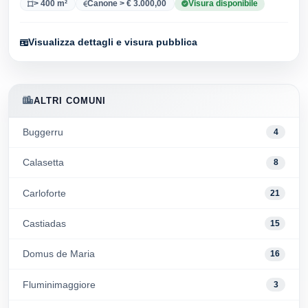
> 400 m²
Canone > € 3.000,00
Visura disponibile
Visualizza dettagli e visura pubblica
ALTRI COMUNI
Buggerru
4
Calasetta
8
Carloforte
21
Castiadas
15
Domus de Maria
16
Fluminimaggiore
3