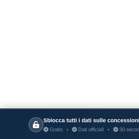
Sblocca tutti i dati sulle concession
Gratis
•
Dati ufficiali
•
30 secon