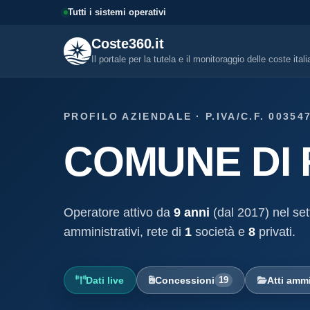
Tutti i sistemi operativi
Coste360.it
Il portale per la tutela e il monitoraggio delle coste ital
SERVIZI DIGITALI
PROFILO AZIENDALE · P.IVA/C.F. 00354
Tutti i servizi digitali
COMUNE DI
Visure, fascicoli, verifica conce
altro.
Visura concessione dem
marittima
Operatore attivo da
9 anni
(dal 2017) nel set
Un documento sintetico della c
demaniale marittima
amministrativi, rete di
1
società e
8
privati.
Fascicolo evolutivo con
demaniale marittima
Dati live
Concessioni
19
Atti ammi
Storico completo ed evolutivo de
concessione demaniale marittim