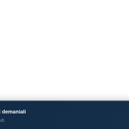
i demaniali
di