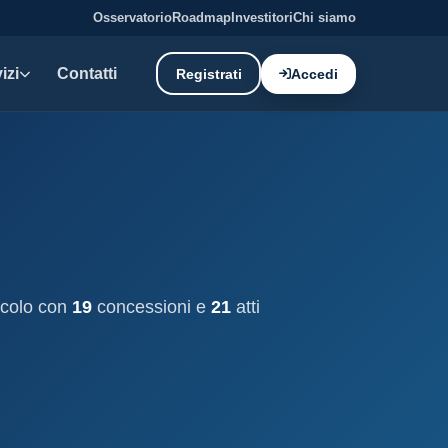
Osservatorio
Roadmap
Investitori
Chi siamo
izi
Contatti
Registrati
Accedi
E DATI
oni demaniali
tti e canoni del demanio
oni balneari
, chioschi e spiagge attrezzate.
cicolo con
19
concessioni e
21
atti
liano: dati tecnici e meteo.
ati
ostieri aggiornati mensilmente.