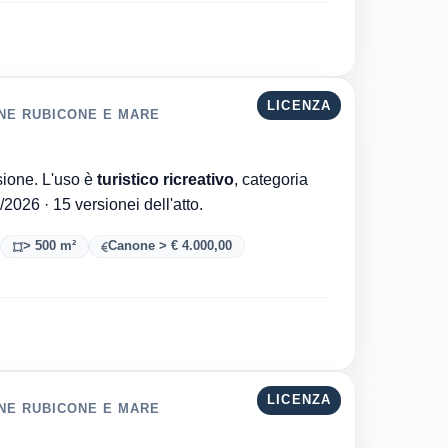
LICENZA
ONE RUBICONE E MARE
Comune di Gatteo è l'ente che ha rilasciato la concessione. L'uso è
turistico ricreativo
, categoria
. Aggiornata al 24/07/2026 · 15 versionei dell'atto.
> 500 m²
Canone > € 4.000,00
LICENZA
ONE RUBICONE E MARE