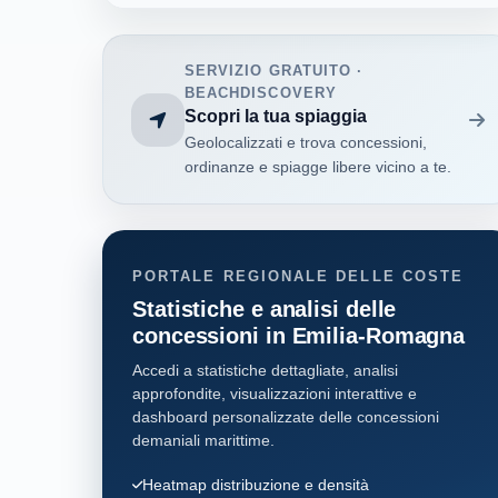
SERVIZIO GRATUITO ·
BEACHDISCOVERY
Scopri la tua spiaggia
Geolocalizzati e trova concessioni,
ordinanze e spiagge libere vicino a te.
PORTALE REGIONALE DELLE COSTE
Statistiche e analisi delle
concessioni in Emilia-Romagna
Accedi a statistiche dettagliate, analisi
approfondite, visualizzazioni interattive e
dashboard personalizzate delle concessioni
demaniali marittime.
Heatmap distribuzione e densità