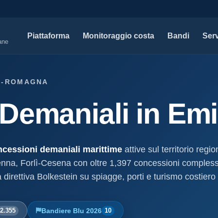
Piattaforma
Monitoraggio costa
Bandi
Serv
iane
SERVIZI PROFESSIONALI
MAPPE 
IA-ROMAGNA
Tutti i servizi professionali
Concessi
Demaniali in Em
ssioni e
Soluzioni per studi tecnici, legali e PA.
Atti, sogge
marittimo.
Modello D1
aniale
Concessi
Progettazione e compilazione domande di
concessione.
Stabilimenti
ncessioni demaniali marittime
attive sul territorio reg
oncessione
Studi geologici costieri
Spiagge
enna, Forlì-Cesena con oltre 1,397 concessioni complessi
Indagini, perizie e relazioni geologiche per il
Litorale ita
a direttiva Bolkestein su spiagge, porti e turismo costie
cessione
litorale.
I nostri d
lla
Open data c
a
2.355
Bandiere Blu 2026
10