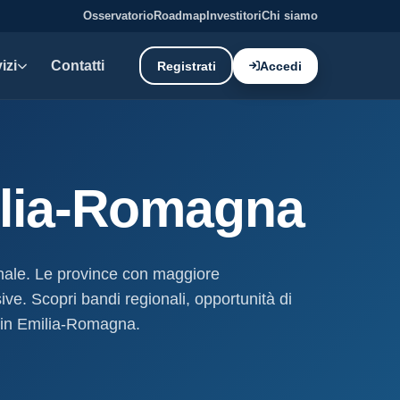
Osservatorio
Roadmap
Investitori
Chi siamo
izi
Contatti
Registrati
Accedi
E DATI
oni demaniali
ilia-Romagna
tti e canoni del demanio
oni balneari
, chioschi e spiagge attrezzate.
ionale. Le province con maggiore
ve. Scopri bandi regionali, opportunità di
liano: dati tecnici e meteo.
ro in Emilia-Romagna.
ati
ostieri aggiornati mensilmente.