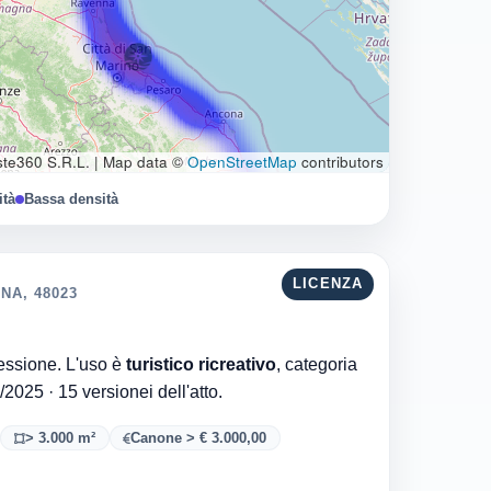
te360 S.R.L.
|
Map data ©
OpenStreetMap
contributors
ità
Bassa densità
LICENZA
NA, 48023
Comune di Ravenna è l'ente che ha rilasciato la concessione. L'uso è
turistico ricreativo
, categoria
. Aggiornata al 12/12/2025 · 15 versionei dell'atto.
> 3.000 m²
Canone > € 3.000,00