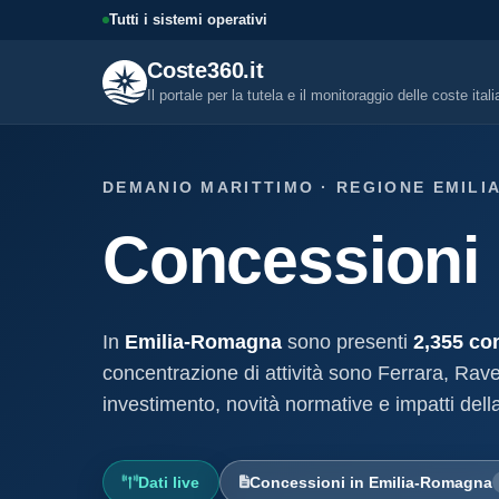
Tutti i sistemi operativi
Coste360.it
Il portale per la tutela e il monitoraggio delle coste ital
SERVIZI DIGITALI
DEMANIO MARITTIMO · REGIONE EMIL
Tutti i servizi digitali
Concessioni 
Visure, fascicoli, verifica conce
altro.
Visura concessione dem
marittima
In
Emilia-Romagna
sono presenti
2,355 co
Un documento sintetico della c
demaniale marittima
concentrazione di attività sono Ferrara, Rav
investimento, novità normative e impatti dell
Fascicolo evolutivo con
demaniale marittima
Storico completo ed evolutivo de
concessione demaniale marittim
Dati live
Concessioni in Emilia-Romagna