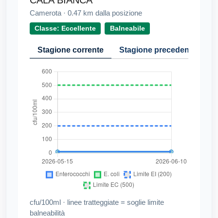
Camerota
·
0.47
km dalla posizione
Classe: Eccellente
Balneabile
Stagione corrente
Stagione precedente
Cr
cfu/100ml · linee tratteggiate = soglie limite
balneabilità