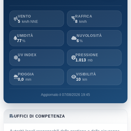
VENTO
RAFFICA
5
8
km/h NNE
km/h
UMIDITÀ
NUVOLOSITÀ
77
6
%
%
UV INDEX
PRESSIONE
0
1.013
mb
PIOGGIA
VISIBILITÀ
0,0
10
mm
km
Aggiornato il 07/08/2026 19:45
UFFICI DI COMPETENZA