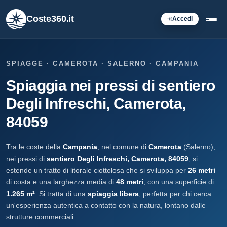
Coste360.it
Accedi
SPIAGGE · CAMEROTA · SALERNO · CAMPANIA
Spiaggia nei pressi di sentiero
Degli Infreschi, Camerota,
84059
Tra le coste della
Campania
, nel comune di
Camerota
(Salerno),
nei pressi di
sentiero Degli Infreschi, Camerota, 84059
, si
estende un tratto di litorale ciottolosa che si sviluppa per
26 metri
di costa e una larghezza media di
48 metri
, con una superficie di
1.265 m²
. Si tratta di una
spiaggia libera
, perfetta per chi cerca
un'esperienza autentica a contatto con la natura, lontano dalle
strutture commerciali.