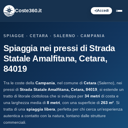
Coste360.it
Accedi
SPIAGGE · CETARA · SALERNO · CAMPANIA
Spiaggia nei pressi di Strada
Statale Amalfitana, Cetara,
84019
Tra le coste della
Campania
, nel comune di
Cetara
(Salerno), nei
pressi di
Strada Statale Amalfitana, Cetara, 84019
, si estende un
tratto di litorale ciottolosa che si sviluppa per
34 metri
di costa e
una larghezza media di
8 metri
, con una superficie di
263 m²
. Si
tratta di una
spiaggia libera
, perfetta per chi cerca un'esperienza
autentica a contatto con la natura, lontano dalle strutture
commerciali.