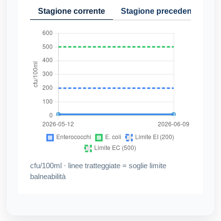
Stagione corrente
Stagione precedente
Cr
cfu/100ml · linee tratteggiate = soglie limite
balneabilità