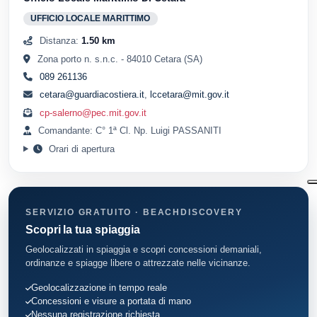
UFFICIO LOCALE MARITTIMO
Distanza:
1.50 km
Zona porto n. s.n.c. - 84010 Cetara (SA)
089 261136
cetara@guardiacostiera.it
,
lccetara@mit.gov.it
cp-salerno@pec.mit.gov.it
Comandante: C° 1ª Cl. Np. Luigi PASSANITI
Orari di apertura
SERVIZIO GRATUITO · BEACHDISCOVERY
Scopri la tua spiaggia
Geolocalizzati in spiaggia e scopri concessioni demaniali,
ordinanze e spiagge libere o attrezzate nelle vicinanze.
Geolocalizzazione in tempo reale
Concessioni e visure a portata di mano
Nessuna registrazione richiesta