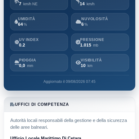
7
14
km/h NE
km/h
UMIDITÀ
NUVOLOSITÀ
64
6
%
%
UV INDEX
PRESSIONE
0.2
1.015
mb
PIOGGIA
VISIBILITÀ
0,0
10
mm
km
Aggiornato il 09/08/2026 07:45
UFFICI DI COMPETENZA
Autorità locali responsabili della gestione e della sicurezza
delle aree balneari.
Ufficio Locale Marittimo Di Cetara