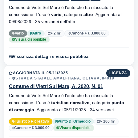
Comune di Vietri Sul Mare è l'ente che ha rilasciato la
concessione. L'uso è
vario
, categoria
altro
. Aggiornata al
09/08/2026 · 35 versionei dell'atto.
Vario
Altro
> 2 m²
Canone > € 3.000,00
Visura disponibile
Visualizza dettagli e visura pubblica
AGGIORNATA IL 05/11/2025
LICENZA
STRADA STATALE AMALFITANA, CETARA, 84019
Comune di Vietri Sul Mare, A. 2020, N. 01
Comune di Vietri Sul Mare è l'ente che ha rilasciato la
concessione. L'uso è
turistico ricreativo
, categoria
punto
di ormeggio
. Aggiornata al 05/11/2025 · 34 versionei
dell'atto.
Turistico Ricreativo
Punto Di Ormeggio
> 100 m²
Canone > € 3.000,00
Visura disponibile