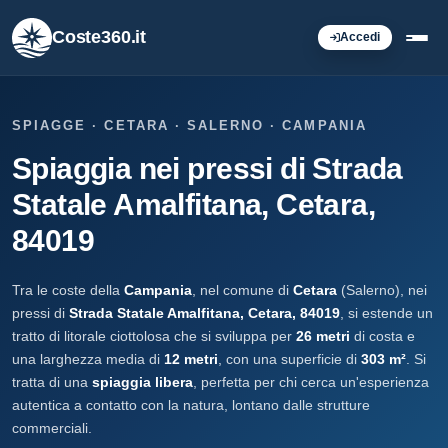
Coste360.it
Accedi
SPIAGGE · CETARA · SALERNO · CAMPANIA
Spiaggia nei pressi di Strada
Statale Amalfitana, Cetara,
84019
Tra le coste della
Campania
, nel comune di
Cetara
(Salerno), nei
pressi di
Strada Statale Amalfitana, Cetara, 84019
, si estende un
tratto di litorale ciottolosa che si sviluppa per
26 metri
di costa e
una larghezza media di
12 metri
, con una superficie di
303 m²
. Si
tratta di una
spiaggia libera
, perfetta per chi cerca un'esperienza
autentica a contatto con la natura, lontano dalle strutture
commerciali.