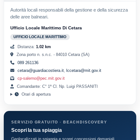
Autorità locali responsabili della gestione e della sicurezza
delle aree balneari.
Ufficio Locale Marittimo Di Cetara
UFFICIO LOCALE MARITTIMO
Distanza:
1.02 km
Zona porto n. s.n.c. - 84010 Cetara (SA)
089 261136
cetara@guardiacostiera.it
,
lccetara@mit.gov.it
cp-salerno@pec.mit.gov.it
Comandante: C° 1ª Cl. Np. Luigi PASSANITI
Orari di apertura
SERVIZIO GRATUITO · BEACHDISCOVERY
Scopri la tua spiaggia
Geolocalizzati in spiaggia e scopri concessioni demaniali,