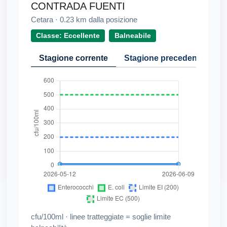
CONTRADA FUENTI
Cetara
·
0.23
km dalla posizione
Classe: Eccellente
Balneabile
Stagione corrente
Stagione precedente
Cr
cfu/100ml · linee tratteggiate = soglie limite