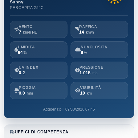
Sunny
PERCEPITA 25°C
VENTO
RAFFICA
7
14
km/h NE
km/h
UMIDITÀ
NUVOLOSITÀ
64
6
%
%
UV INDEX
PRESSIONE
0.2
1.015
mb
PIOGGIA
VISIBILITÀ
0,0
10
mm
km
Aggiornato il 09/08/2026 07:45
UFFICI DI COMPETENZA