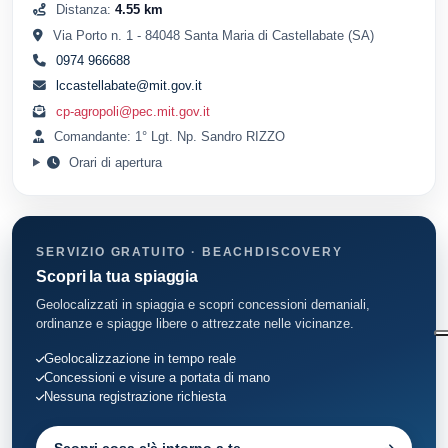
Distanza:
4.55 km
Via Porto n. 1 - 84048 Santa Maria di Castellabate (SA)
0974 966688
lccastellabate@mit.gov.it
cp-agropoli@pec.mit.gov.it
Comandante: 1° Lgt. Np. Sandro RIZZO
Orari di apertura
SERVIZIO GRATUITO · BEACHDISCOVERY
Scopri la tua spiaggia
Geolocalizzati in spiaggia e scopri concessioni demaniali,
ordinanze e spiagge libere o attrezzate nelle vicinanze.
Geolocalizzazione in tempo reale
Concessioni e visure a portata di mano
Nessuna registrazione richiesta