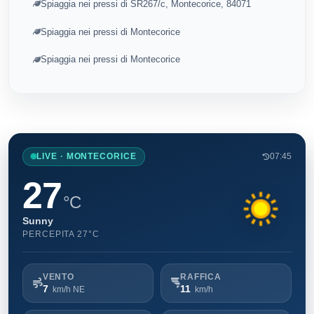
Spiaggia nei pressi di SR267/c, Montecorice, 84071
Spiaggia nei pressi di Montecorice
Spiaggia nei pressi di Montecorice
LIVE · MONTECORICE
07:45
27
°C
Sunny
PERCEPITA 27°C
VENTO
RAFFICA
7
11
km/h NE
km/h