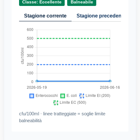
Classe: Eccellente
Balneabile
Stagione corrente
Stagione precedente
Cr
cfu/100ml · linee tratteggiate = soglie limite
balneabilità