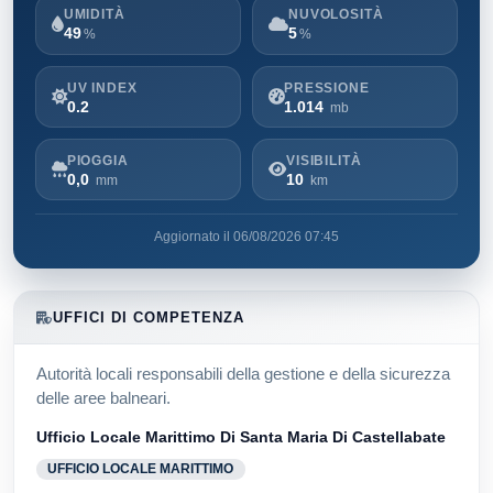
UMIDITÀ
NUVOLOSITÀ
49
5
%
%
UV INDEX
PRESSIONE
0.2
1.014
mb
PIOGGIA
VISIBILITÀ
0,0
10
mm
km
Aggiornato il 06/08/2026 07:45
UFFICI DI COMPETENZA
Autorità locali responsabili della gestione e della sicurezza
delle aree balneari.
Ufficio Locale Marittimo Di Santa Maria Di Castellabate
UFFICIO LOCALE MARITTIMO