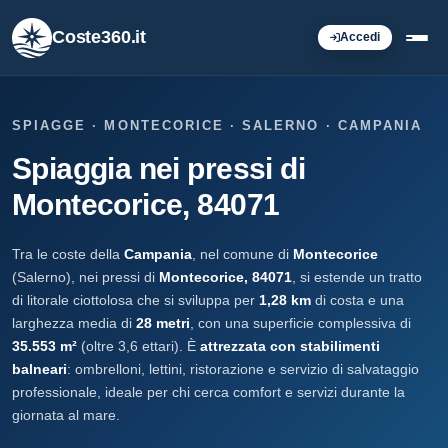
Coste360.it
Accedi
SPIAGGE · MONTECORICE · SALERNO · CAMPANIA
Spiaggia nei pressi di
Montecorice, 84071
Tra le coste della
Campania
, nel comune di
Montecorice
(Salerno), nei pressi di
Montecorice, 84071
, si estende un tratto
di litorale ciottolosa che si sviluppa per
1,28 km
di costa e una
larghezza media di
28 metri
, con una superficie complessiva di
35.553 m²
(oltre 3,6 ettari). È
attrezzata con stabilimenti
balneari
: ombrelloni, lettini, ristorazione e servizio di salvataggio
professionale, ideale per chi cerca comfort e servizi durante la
giornata al mare.