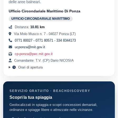
delle aree balneari.
Ufficio Circondariale Marittimo Di Ponza
UFFICIO CIRCONDARIALE MARITTIMO
Distanza:
10.81 km
Via Molo Musco n. 7 - 04027 Ponza (LT)
0771 80027 - 0771 80571 - 334 8344173
ucponza@mit.gov.it
cp-ponza@pec.mit.gov.it
Comandante: T.V. (CP) Dario NICOSIA
Orari di apertura
SERVIZIO GRATUITO · BEACHDISCOVERY
Scopri la tua spiaggia
Geolocalizzati in spiaggia e scopri concessioni demaniali,
ordinanze e spiagge libere o attrezzate nelle vicinanze.