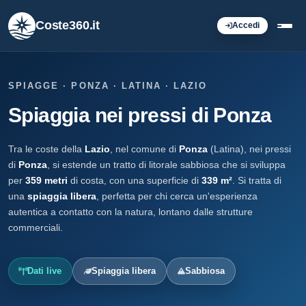
Coste360.it
Accedi
SPIAGGE · PONZA · LATINA · LAZIO
Spiaggia nei pressi di Ponza
Tra le coste della
Lazio
, nel comune di
Ponza
(Latina), nei pressi
di
Ponza
, si estende un tratto di litorale sabbiosa che si sviluppa
per
359 metri
di costa, con una superficie di
339 m²
. Si tratta di
una
spiaggia libera
, perfetta per chi cerca un'esperienza
autentica a contatto con la natura, lontano dalle strutture
commerciali.
Dati live
Spiaggia libera
Sabbiosa