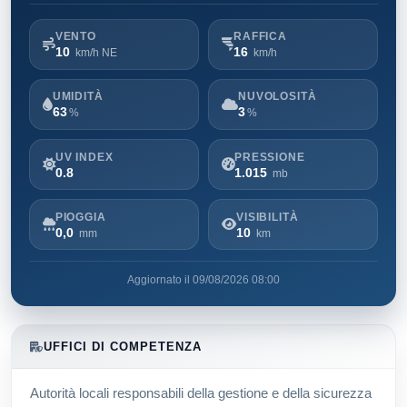
VENTO
RAFFICA
10
16
km/h NE
km/h
UMIDITÀ
NUVOLOSITÀ
63
3
%
%
UV INDEX
PRESSIONE
0.8
1.015
mb
PIOGGIA
VISIBILITÀ
0,0
10
mm
km
Aggiornato il 09/08/2026 08:00
UFFICI DI COMPETENZA
Autorità locali responsabili della gestione e della sicurezza