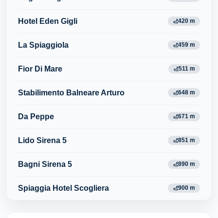
Hotel Eden Gigli
420 m
La Spiaggiola
459 m
Fior Di Mare
511 m
Stabilimento Balneare Arturo
648 m
Da Peppe
671 m
Lido Sirena 5
851 m
Bagni Sirena 5
890 m
Spiaggia Hotel Scogliera
900 m