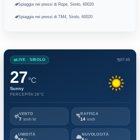
Spiaggia nei pressi di Rope, Sirolo, 60020
Spiaggia nei pressi di TM4, Sirolo, 60020
LIVE · SIROLO
07:45
27
°C
Sunny
PERCEPITA 28°C
VENTO
RAFFICA
7
14
km/h W
km/h
UMIDITÀ
NUVOLOSITÀ
54
5
%
%