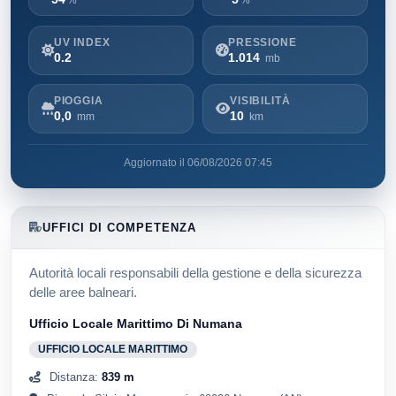
UV INDEX
PRESSIONE
0.2
1.014
mb
PIOGGIA
VISIBILITÀ
0,0
10
mm
km
Aggiornato il 06/08/2026 07:45
UFFICI DI COMPETENZA
Autorità locali responsabili della gestione e della sicurezza
delle aree balneari.
Ufficio Locale Marittimo Di Numana
UFFICIO LOCALE MARITTIMO
Distanza:
839 m