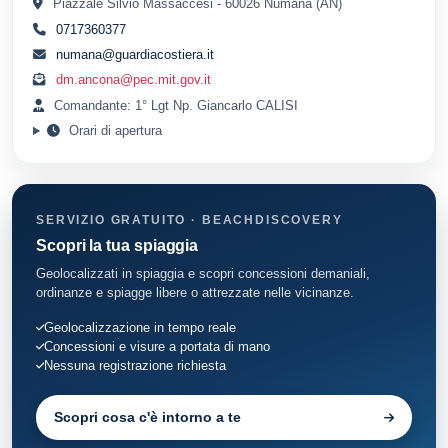
Piazzale Silvio Massaccesi - 60026 Numana (AN)
0717360377
numana@guardiacostiera.it
dm.ancona@pec.mit.gov.it
Comandante: 1° Lgt Np. Giancarlo CALISI
Orari di apertura
SERVIZIO GRATUITO · BEACHDISCOVERY
Scopri la tua spiaggia
Geolocalizzati in spiaggia e scopri concessioni demaniali,
ordinanze e spiagge libere o attrezzate nelle vicinanze.
Geolocalizzazione in tempo reale
Concessioni e visure a portata di mano
Nessuna registrazione richiesta
Scopri cosa c'è intorno a te