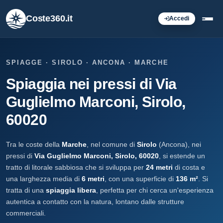
Coste360.it
Accedi
SPIAGGE · SIROLO · ANCONA · MARCHE
Spiaggia nei pressi di Via
Guglielmo Marconi, Sirolo,
60020
Tra le coste della
Marche
, nel comune di
Sirolo
(Ancona), nei
pressi di
Via Guglielmo Marconi, Sirolo, 60020
, si estende un
tratto di litorale sabbiosa che si sviluppa per
24 metri
di costa e
una larghezza media di
6 metri
, con una superficie di
136 m²
. Si
tratta di una
spiaggia libera
, perfetta per chi cerca un'esperienza
autentica a contatto con la natura, lontano dalle strutture
commerciali.