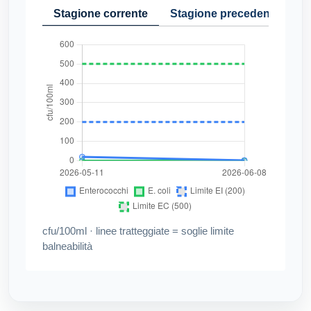
Stagione corrente
Stagione precedente
Cr
cfu/100ml · linee tratteggiate = soglie limite
balneabilità