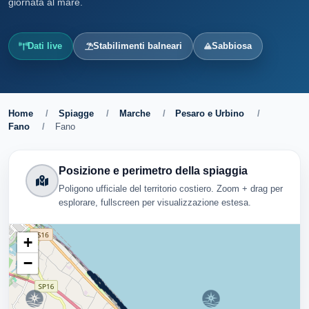
giornata al mare.
Dati live
Stabilimenti balneari
Sabbiosa
Home
/
Spiagge
/
Marche
/
Pesaro e Urbino
/
Fano
/
Fano
Posizione e perimetro della spiaggia
Poligono ufficiale del territorio costiero. Zoom + drag per
esplorare, fullscreen per visualizzazione estesa.
+
−