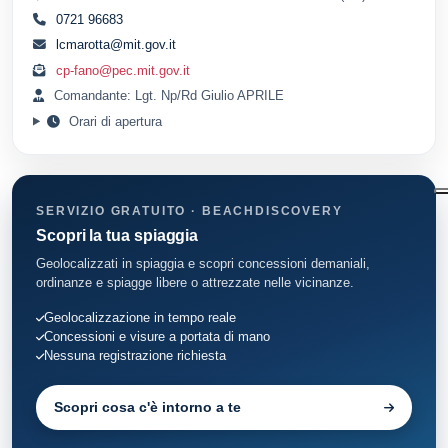
0721 96683
lcmarotta@mit.gov.it
cp-fano@pec.mit.gov.it
Comandante: Lgt. Np/Rd Giulio APRILE
Orari di apertura
SERVIZIO GRATUITO · BEACHDISCOVERY
Scopri la tua spiaggia
Geolocalizzati in spiaggia e scopri concessioni demaniali,
ordinanze e spiagge libere o attrezzate nelle vicinanze.
Geolocalizzazione in tempo reale
Concessioni e visure a portata di mano
Nessuna registrazione richiesta
Scopri cosa c'è intorno a te