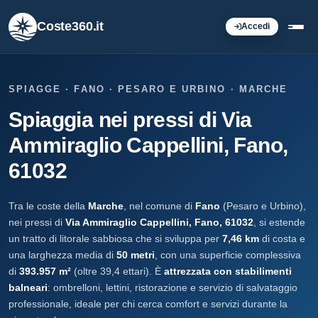
Coste360.it
Accedi
SPIAGGE · FANO · PESARO E URBINO · MARCHE
Spiaggia nei pressi di Via
Ammiraglio Cappellini, Fano,
61032
Tra le coste della
Marche
, nel comune di
Fano
(Pesaro e Urbino),
nei pressi di
Via Ammiraglio Cappellini, Fano, 61032
, si estende
un tratto di litorale sabbiosa che si sviluppa per
7,46 km
di costa e
una larghezza media di
50 metri
, con una superficie complessiva
di
393.957 m²
(oltre 39,4 ettari). È
attrezzata con stabilimenti
balneari
: ombrelloni, lettini, ristorazione e servizio di salvataggio
professionale, ideale per chi cerca comfort e servizi durante la