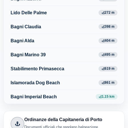
Lido Delle Palme
272 m
Bagni Claudia
398 m
Bagni Alda
404 m
Bagni Marino 39
495 m
Stabilimento Primasecca
619 m
Islamorada Dog Beach
861 m
Bagni Imperial Beach
1.15 km
Ordinanze della Capitaneria di Porto
Documenti ufficiali che regolano balneazione,