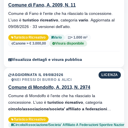
Comune di Fano, A. 2009, N. 11
Comune di Fano è l'ente che ha rilasciato la concessione.
L'uso è
turistico ricreativo
, categoria
vario
. Aggiornata al
09/08/2026 · 33 versionei dell'atto.
Turistico Ricreativo
Vario
> 1.000 m²
Canone > € 3.000,00
Visura disponibile
Visualizza dettagli e visura pubblica
AGGIORNATA IL 09/08/2026
LICENZA
NEI PRESSI DI BURRO & ALICI
Comune di Mondolfo, A. 2013, N. 2974
Comune di Mondolfo è l'ente che ha rilasciato la
concessione. L'uso è
turistico ricreativo
, categoria
circolo/associazione/societa' affiliato a federazioni
sportive nazionali
. Aggiornata al 09/08/2026 · 38 versionei
Turistico Ricreativo
dell'atto.
Circolo/Associazione/Societa' Affiliato A Federazioni Sportive Nazional