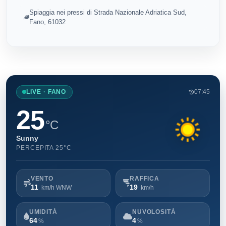
Spiaggia nei pressi di Strada Nazionale Adriatica Sud,
Fano, 61032
LIVE · FANO
07:45
25
°C
Sunny
PERCEPITA 25°C
VENTO
RAFFICA
11
19
km/h WNW
km/h
UMIDITÀ
NUVOLOSITÀ
64
4
%
%