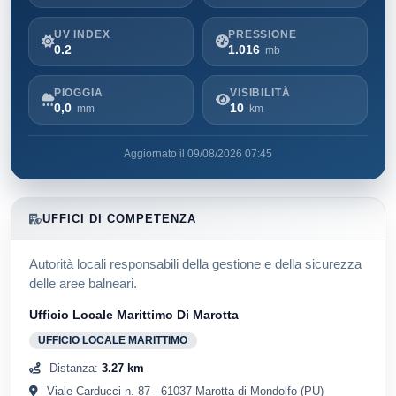
UV INDEX
PRESSIONE
0.2
1.016
mb
PIOGGIA
VISIBILITÀ
0,0
10
mm
km
Aggiornato il 09/08/2026 07:45
UFFICI DI COMPETENZA
Autorità locali responsabili della gestione e della sicurezza
delle aree balneari.
Ufficio Locale Marittimo Di Marotta
UFFICIO LOCALE MARITTIMO
Distanza:
3.27 km
Viale Carducci n. 87 - 61037 Marotta di Mondolfo (PU)