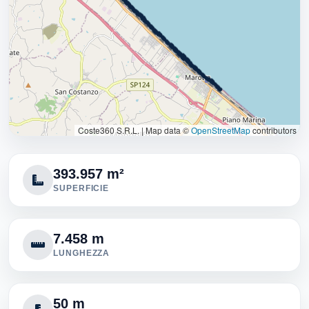
Coste360 S.R.L.
|
Map data ©
OpenStreetMap
contributors
393.957 m²
SUPERFICIE
7.458 m
LUNGHEZZA
50 m