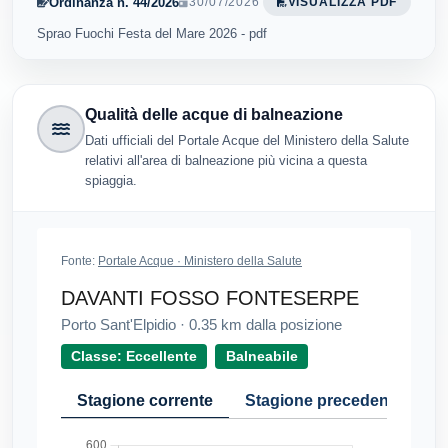
Ordinanza n. 44/2026
30/07/2026
VISUALIZZA PDF
Sprao Fuochi Festa del Mare 2026 - pdf
Qualità delle acque di balneazione
Dati ufficiali del Portale Acque del Ministero della Salute
relativi all'area di balneazione più vicina a questa
spiaggia.
Fonte:
Portale Acque · Ministero della Salute
DAVANTI FOSSO FONTESERPE
Porto Sant'Elpidio
·
0.35
km dalla posizione
Classe: Eccellente
Balneabile
Stagione corrente
Stagione precedente
Cr